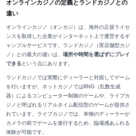
オンラインカジノの定義とランドカジノとの
違い
オンラインカジノ（オンカジ）は、海外の正規ライセ
ンスを取得した企業がインターネット上で運営するギ
ャンブルサービスです。ランドカジノ（実店舗型カジ
ノ）との最大の違いは、
場所や時間を選ばずにプレイ
できる
という点にあります。
ランドカジノでは実際にディーラーと対面してゲーム
を行いますが、ネットカジノではRNG（乱数生成
器）によるコンピューター制御のゲームや、ライブカ
ジノと呼ばれるリアルタイム配信型のゲームが提供さ
れています。ライブカジノでは、本物のディーラーが
カメラの前でゲームを進行するため、臨場感あふれる
体験が可能です。