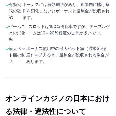
有効期
ボーナスには有効期限があり、期限内に賭け条
限の確
件を消化しないとボーナスと勝利金が没収され
認
ます。
ゲームご
スロットは100%消化率ですが、テーブルゲ
との消化
ームは10～20%程度のことが多いです。
率
最大ベッ
ボーナス使用中の最大ベット額（通常$5程
ト額の制
度）を超えると、勝利金が没収される場合が
限
あります。
オンラインカジノの日本におけ
る法律・違法性について