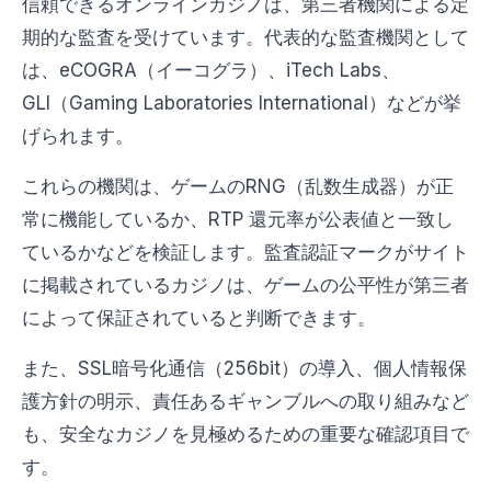
信頼できるオンラインカジノは、第三者機関による定
期的な監査を受けています。代表的な監査機関として
は、eCOGRA（イーコグラ）、iTech Labs、
GLI（Gaming Laboratories International）などが挙
げられます。
これらの機関は、ゲームのRNG（乱数生成器）が正
常に機能しているか、RTP 還元率が公表値と一致し
ているかなどを検証します。監査認証マークがサイト
に掲載されているカジノは、ゲームの公平性が第三者
によって保証されていると判断できます。
また、SSL暗号化通信（256bit）の導入、個人情報保
護方針の明示、責任あるギャンブルへの取り組みなど
も、安全なカジノを見極めるための重要な確認項目で
す。