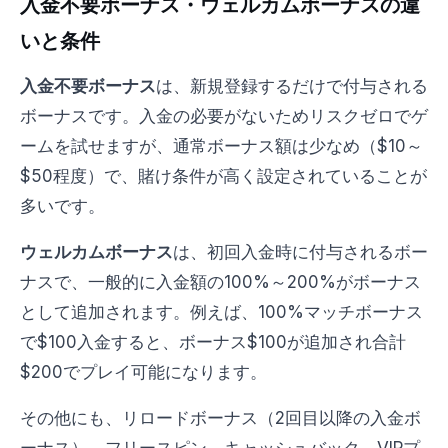
入金不要ボーナス・ウェルカムボーナスの違
いと条件
入金不要ボーナス
は、新規登録するだけで付与される
ボーナスです。入金の必要がないためリスクゼロでゲ
ームを試せますが、通常ボーナス額は少なめ（$10～
$50程度）で、賭け条件が高く設定されていることが
多いです。
ウェルカムボーナス
は、初回入金時に付与されるボー
ナスで、一般的に入金額の100%～200%がボーナス
として追加されます。例えば、100%マッチボーナス
で$100入金すると、ボーナス$100が追加され合計
$200でプレイ可能になります。
その他にも、リロードボーナス（2回目以降の入金ボ