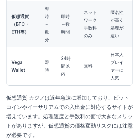
即
ネット
匿名性
仮想通貨
時
即時
ワーク
が高く
（BTC・
～
～数
手数料
処理が
ETH等）
数
時間
のみ
速い
分
日本人
24時
Vega
即
プレイ
間以
無料
Wallet
時
ヤーに
内
人気
仮想通貨 カジノは近年急速に増加しており、ビット
コインやイーサリアムでの入出金に対応するサイトが
増えています。処理速度と手数料の面で大きなメリッ
トがありますが、仮想通貨の価格変動リスクには注意
が必要です。