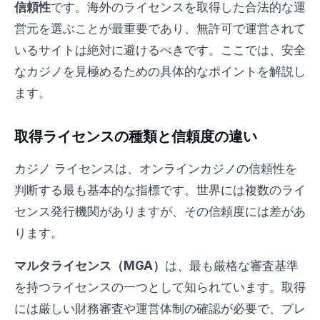
信頼性
です。海外のライセンスを取得した合法的な運
営元を選ぶことが最重要であり、無許可で運営されて
いるサイトは絶対に避けるべきです。ここでは、安全
なカジノを見極めるための具体的なポイントを解説し
ます。
取得ライセンスの種類と信頼度の違い
カジノ ライセンスは、オンラインカジノの信頼性を
判断する最も基本的な指標です。世界には複数のライ
センス発行機関がありますが、その信頼度には差があ
ります。
マルタライセンス（MGA）
は、最も厳格な審査基準
を持つライセンスの一つとして知られています。取得
には厳しい財務審査や運営体制の確認が必要で、プレ