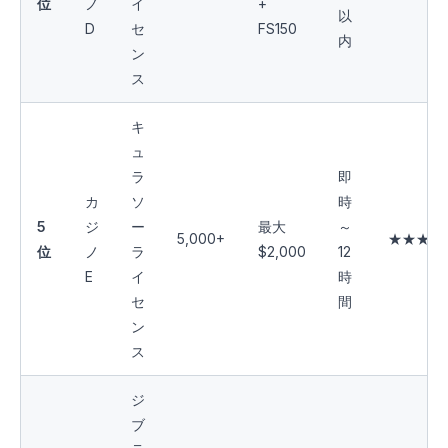
位
ノ
イ
+
以
D
セ
FS150
内
ン
ス
キ
ュ
ラ
即
カ
ソ
時
5
ジ
ー
最大
～
5,000+
★★★★
位
ノ
ラ
$2,000
12
E
イ
時
セ
間
ン
ス
ジ
ブ