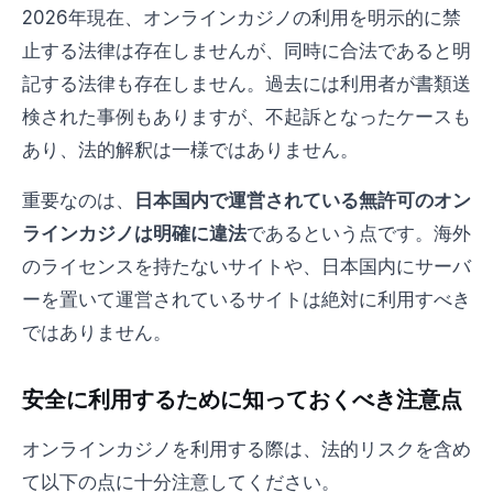
2026年現在、オンラインカジノの利用を明示的に禁
止する法律は存在しませんが、同時に合法であると明
記する法律も存在しません。過去には利用者が書類送
検された事例もありますが、不起訴となったケースも
あり、法的解釈は一様ではありません。
重要なのは、
日本国内で運営されている無許可のオン
ラインカジノは明確に違法
であるという点です。海外
のライセンスを持たないサイトや、日本国内にサーバ
ーを置いて運営されているサイトは絶対に利用すべき
ではありません。
安全に利用するために知っておくべき注意点
オンラインカジノを利用する際は、法的リスクを含め
て以下の点に十分注意してください。