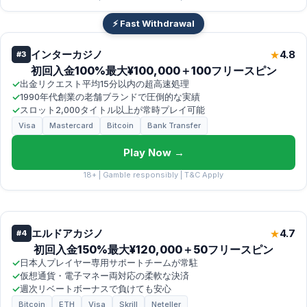
⚡ Fast Withdrawal
インターカジノ
4.8
★
#3
初回入金100%最大¥100,000＋100フリースピン
✓
出金リクエスト平均15分以内の超高速処理
✓
1990年代創業の老舗ブランドで圧倒的な実績
✓
スロット2,000タイトル以上が常時プレイ可能
Visa
Mastercard
Bitcoin
Bank Transfer
Play Now →
18+ | Gamble responsibly | T&C Apply
エルドアカジノ
4.7
★
#4
初回入金150%最大¥120,000＋50フリースピン
✓
日本人プレイヤー専用サポートチームが常駐
✓
仮想通貨・電子マネー両対応の柔軟な決済
✓
週次リベートボーナスで負けても安心
Bitcoin
ETH
Visa
Skrill
Neteller