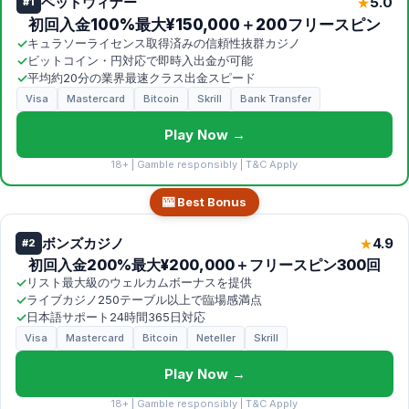
ベットウィナー
5.0
★
#1
初回入金100%最大¥150,000＋200フリースピン
✓
キュラソーライセンス取得済みの信頼性抜群カジノ
✓
ビットコイン・円対応で即時入出金が可能
✓
平均約20分の業界最速クラス出金スピード
Visa
Mastercard
Bitcoin
Skrill
Bank Transfer
Play Now →
18+ | Gamble responsibly | T&C Apply
🎰 Best Bonus
ボンズカジノ
4.9
★
#2
初回入金200%最大¥200,000＋フリースピン300回
✓
リスト最大級のウェルカムボーナスを提供
✓
ライブカジノ250テーブル以上で臨場感満点
✓
日本語サポート24時間365日対応
Visa
Mastercard
Bitcoin
Neteller
Skrill
Play Now →
18+ | Gamble responsibly | T&C Apply