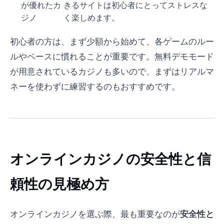
が優れたカ
きるサイトは初心者にとってストレスな
ジノ
く楽しめます。
初心者の方は、まず少額から始めて、各ゲームのルー
ルやペースに慣れることが重要です。無料デモモード
が用意されているカジノも多いので、まずはリアルマ
ネーを使わずに練習するのもおすすめです。
オンラインカジノの安全性と信
頼性の見極め方
オンラインカジノを選ぶ際、最も重要なのが
安全性と