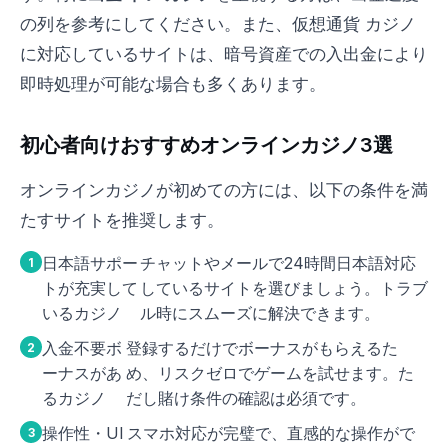
の列を参考にしてください。また、仮想通貨 カジノ
に対応しているサイトは、暗号資産での入出金により
即時処理が可能な場合も多くあります。
初心者向けおすすめオンラインカジノ3選
オンラインカジノが初めての方には、以下の条件を満
たすサイトを推奨します。
日本語サポー
チャットやメールで24時間日本語対応
トが充実して
しているサイトを選びましょう。トラブ
いるカジノ
ル時にスムーズに解決できます。
入金不要ボ
登録するだけでボーナスがもらえるた
ーナスがあ
め、リスクゼロでゲームを試せます。た
るカジノ
だし賭け条件の確認は必須です。
操作性・UI
スマホ対応が完璧で、直感的な操作がで