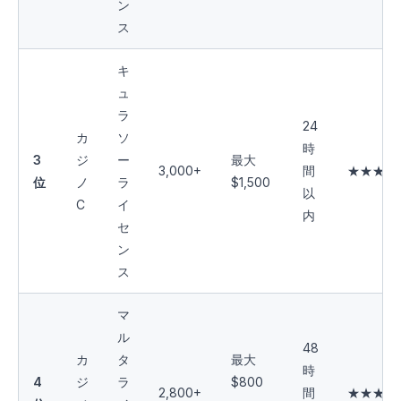
ン
ス
キ
ュ
ラ
24
カ
ソ
時
3
ジ
ー
最大
3,000+
間
★★★★
位
ノ
ラ
$1,500
以
C
イ
内
セ
ン
ス
マ
ル
48
カ
タ
最大
時
4
ジ
ラ
$800
2,800+
間
★★★★