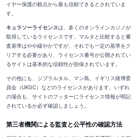
イヤー保護の観点から最も信頼できるとされていま
す。
キュラソーライセンス
は、多くのオンラインカジノが
取得しているライセンスです。マルタと比較すると審
査基準はやや緩やかですが、それでも一定の基準をク
リアする必要があり、ライセンス番号が公開されてい
るサイトは基本的な信頼性が担保されています。
その他にも、ジブラルタル、マン島、イギリス賭博委
員会（UKGC）などのライセンスがあります。いずれ
の場合も、サイトのフッターにライセンス情報が明記
されているか必ず確認しましょう。
第三者機関による監査と公平性の確認方法