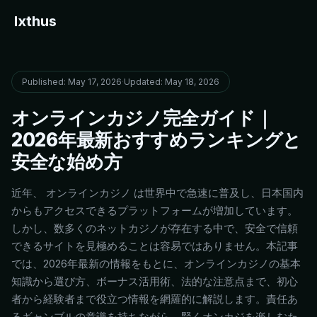
Ixthus
Published: May 17, 2026
·
Updated: May 18, 2026
オンラインカジノ完全ガイド｜
2026年最新おすすめランキングと
安全な始め方
近年、 オンラインカジノ は世界中で急速に普及し、日本国内
からもアクセスできるプラットフォームが増加しています。
しかし、数多くのネットカジノが存在する中で、安全で信頼
できるサイトを見極めることは容易ではありません。本記事
では、2026年最新の情報をもとに、オンラインカジノの基本
知識から選び方、ボーナス活用術、法的な注意点まで、初心
者から経験者まで役立つ情報を網羅的に解説します。責任あ
るギャンブルの意識を持ちながら、賢くオンカジを楽しむた