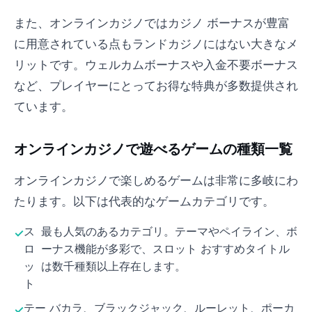
また、オンラインカジノではカジノ ボーナスが豊富
に用意されている点もランドカジノにはない大きなメ
リットです。ウェルカムボーナスや入金不要ボーナス
など、プレイヤーにとってお得な特典が多数提供され
ています。
オンラインカジノで遊べるゲームの種類一覧
オンラインカジノで楽しめるゲームは非常に多岐にわ
たります。以下は代表的なゲームカテゴリです。
ス
最も人気のあるカテゴリ。テーマやペイライン、ボ
ロ
ーナス機能が多彩で、スロット おすすめタイトル
ッ
は数千種類以上存在します。
ト
テー
バカラ、ブラックジャック、ルーレット、ポーカ