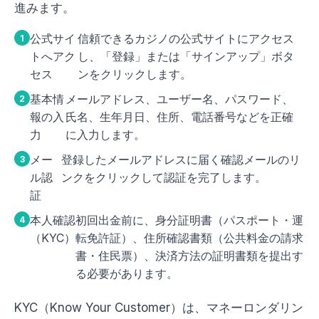
進みます。
公式サイ
信頼できるカジノの公式サイトにアクセス
トへアク
し、「登録」または「サインアップ」ボタ
セス
ンをクリックします。
基本情
メールアドレス、ユーザー名、パスワード、
報の入
氏名、生年月日、住所、電話番号などを正確
力
に入力します。
メー
登録したメールアドレスに届く確認メールのリ
ル認
ンクをクリックして認証を完了します。
証
本人確認
初回出金前に、身分証明書（パスポート・運
（KYC）
転免許証）、住所確認書類（公共料金の請求
書・住民票）、決済方法の証明書類を提出す
る必要があります。
KYC（Know Your Customer）は、マネーロンダリン