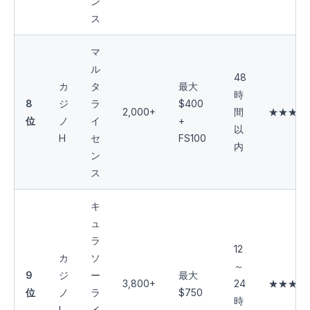
ン
ス
マ
ル
48
カ
タ
最大
時
8
ジ
ラ
$400
2,000+
間
★★★☆
位
ノ
イ
+
以
H
セ
FS100
内
ン
ス
キ
ュ
ラ
12
カ
ソ
～
9
ジ
ー
最大
3,800+
24
★★★☆
位
ノ
ラ
$750
時
I
イ