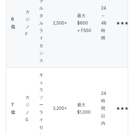
ラ
ル
24
カ
タ
最大
～
6
ジ
ル
2,500+
$600
48
★★★★
位
ノ
ラ
+ FS50
時
F
イ
間
セ
ン
ス
キ
ュ
ラ
24
カ
ソ
時
7
ジ
ー
最大
3,200+
間
★★★☆
位
ノ
ラ
$1,000
以
G
イ
内
セ