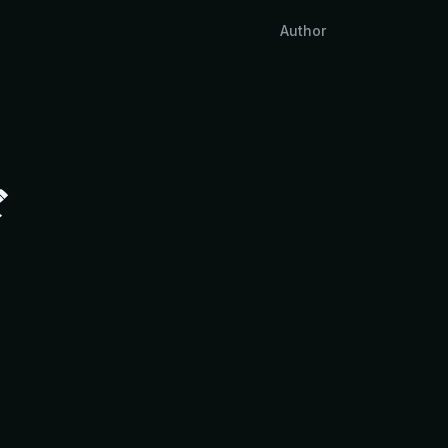
Author
ド