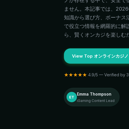
ノが存在する中で、安全で
ません。本記事では、202
知識から選び方、ボーナス
で役立つ情報を網羅的に解
ら、賢くオンカジを楽しむ
View Top オンラインカジノ
★★★★★
4.9/5 — Verified by 
Emma Thompson
ET
iGaming Content Lead