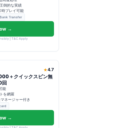
で圧倒的な実績
が常時プレイ可能
Bank Transfer
Now →
nsibly | T&C Apply
4.7
★
,000＋クイックスピン無
0回
可能
ットを網羅
任マネージャー付き
card
Now →
nsibly | T&C Apply