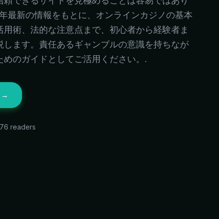
信頼できるサイトを見極めることは容易ではあり
6年最新の情報をもとに、オンラインカジノの基本
活用術、法的な注意点まで、初心者から経験者ま
説します。責任あるギャンブルの意識を持ちなが
ためのガイドとしてご活用ください。.
 →
376 readers