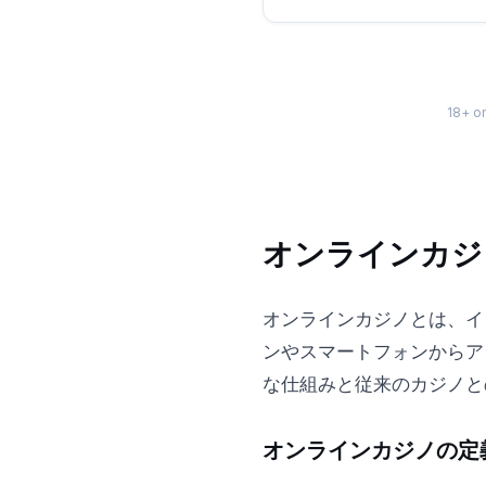
18+ o
オンラインカジ
オンラインカジノとは、イ
ンやスマートフォンからア
な仕組みと従来のカジノと
オンラインカジノの定