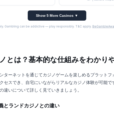
Show 5 More Casinos ▼
nly. Gambling can be addictive — play responsibly. T&C apply.
BeGambleAwa
ノとは？基本的な仕組みをわかり
ンターネットを通じてカジノゲームを楽しめるプラットフ
クセスでき、自宅にいながらリアルなカジノ体験が可能で
の違いについて詳しく見ていきましょう。
義とランドカジノとの違い