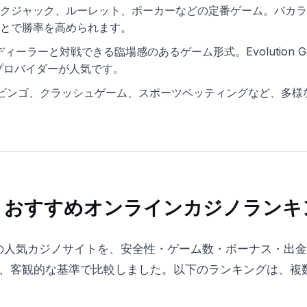
クジャック、ルーレット、ポーカーなどの定番ゲーム。バカラ
ことで勝率を高められます。
ーラーと対戦できる臨場感のあるゲーム形式。Evolution Gaming
手プロバイダーが人気です。
ビンゴ、クラッシュゲーム、スポーツベッティングなど、多様
】おすすめオンラインカジノランキン
応の人気カジノサイトを、安全性・ゲーム数・ボーナス・出
、客観的な基準で比較しました。以下のランキングは、複