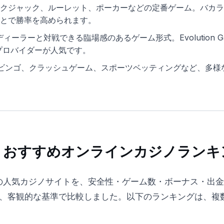
クジャック、ルーレット、ポーカーなどの定番ゲーム。バカラ
ことで勝率を高められます。
ーラーと対戦できる臨場感のあるゲーム形式。Evolution Gaming
手プロバイダーが人気です。
ビンゴ、クラッシュゲーム、スポーツベッティングなど、多様
】おすすめオンラインカジノランキン
応の人気カジノサイトを、安全性・ゲーム数・ボーナス・出
、客観的な基準で比較しました。以下のランキングは、複