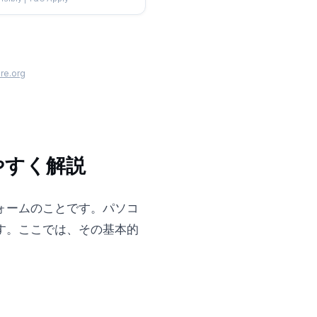
re.org
やすく解説
ォームのことです。パソコ
す。ここでは、その基本的