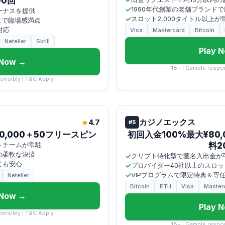
00回
✓
1990年代創業の老舗ブランド
ーナスを提供
✓
スロット2,000タイトル以上
上で臨場感満点
対応
Visa
Mastercard
Bitcoin
Neteller
Skrill
Play 
 Now →
18+ | Gamble respo
onsibly | T&C Apply
カジノエックス
4.7
★
#5
0,000＋50フリースピン
初回入金100%最大¥80
トチームが常駐
料2
の柔軟な決済
✓
クリプト特化型で匿名入出金が
ても安心
✓
プロバイダー40社以上のスロ
✓
VIPプログラムで限定特典＆専
Neteller
Bitcoin
ETH
Visa
Master
 Now →
Play 
onsibly | T&C Apply
18+ | Gamble respo