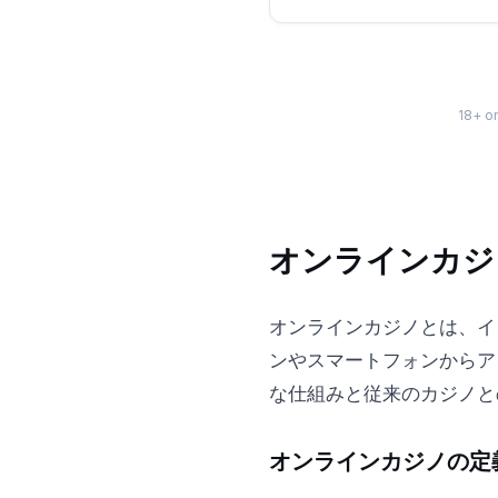
18+ o
オンラインカジ
オンラインカジノとは、イ
ンやスマートフォンからア
な仕組みと従来のカジノと
オンラインカジノの定