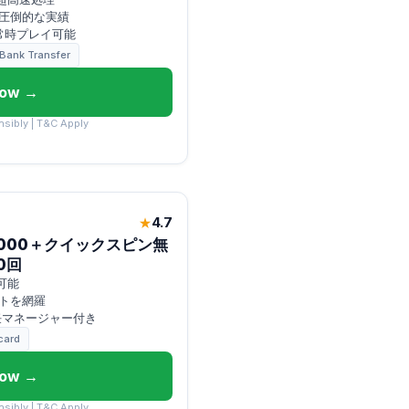
で圧倒的な実績
が常時プレイ可能
Bank Transfer
Now →
nsibly | T&C Apply
4.7
★
,000＋クイックスピン無
0回
可能
ットを網羅
任マネージャー付き
card
Now →
nsibly | T&C Apply