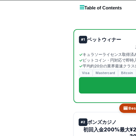
☰
Table of Contents
ベットウィナー
#1
✓
キュラソーライセンス取得済
✓
ビットコイン・円対応で即時
✓
平均約20分の業界最速クラス
Visa
Mastercard
Bitcoin
🎰 Be
ボンズカジノ
#2
初回入金200%最大¥2