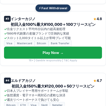
⚡ Fast Withdrawal
インターカジノ
4.8
★
#3
初回入金100%最大¥100,000＋100フリースピン
✓
出金リクエスト平均15分以内の超高速処理
✓
1990年代創業の老舗ブランドで圧倒的な実績
✓
スロット2,000タイトル以上が常時プレイ可能
Visa
Mastercard
Bitcoin
Bank Transfer
Play Now →
18+ | Gamble responsibly | T&C Apply
エルドアカジノ
4.7
★
#4
初回入金150%最大¥120,000＋50フリースピン
✓
日本人プレイヤー専用サポートチームが常駐
✓
仮想通貨・電子マネー両対応の柔軟な決済
✓
週次リベートボーナスで負けても安心
Bitcoin
ETH
Visa
Skrill
Neteller