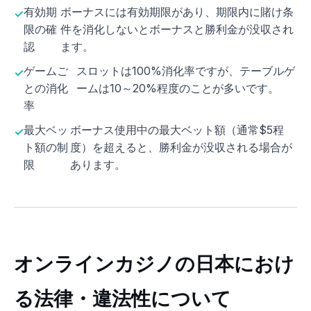
有効期
ボーナスには有効期限があり、期限内に賭け条
限の確
件を消化しないとボーナスと勝利金が没収され
認
ます。
ゲームご
スロットは100%消化率ですが、テーブルゲ
との消化
ームは10～20%程度のことが多いです。
率
最大ベッ
ボーナス使用中の最大ベット額（通常$5程
ト額の制
度）を超えると、勝利金が没収される場合が
限
あります。
オンラインカジノの日本におけ
る法律・違法性について