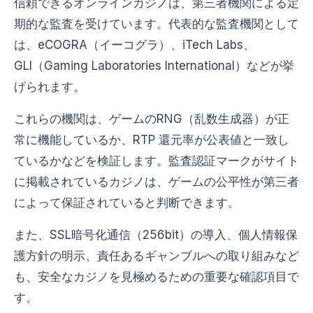
信頼できるオンラインカジノは、第三者機関による定
期的な監査を受けています。代表的な監査機関として
は、eCOGRA（イーコグラ）、iTech Labs、
GLI（Gaming Laboratories International）などが挙
げられます。
これらの機関は、ゲームのRNG（乱数生成器）が正
常に機能しているか、RTP 還元率が公表値と一致し
ているかなどを検証します。監査認証マークがサイト
に掲載されているカジノは、ゲームの公平性が第三者
によって保証されていると判断できます。
また、SSL暗号化通信（256bit）の導入、個人情報保
護方針の明示、責任あるギャンブルへの取り組みなど
も、安全なカジノを見極めるための重要な確認項目で
す。