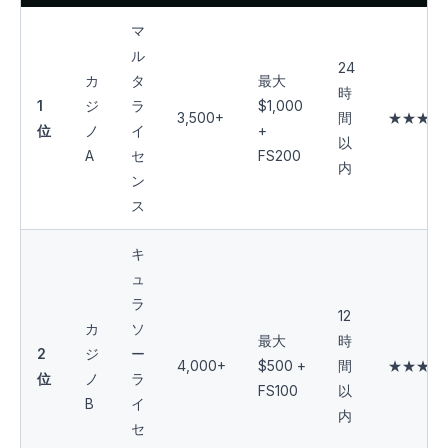
マ
ル
24
カ
タ
最大
時
1
ジ
ラ
$1,000
3,500+
間
★★★★
位
ノ
イ
+
以
A
セ
FS200
内
ン
ス
キ
ュ
ラ
12
カ
ソ
最大
時
2
ジ
ー
4,000+
$500 +
間
★★★★
位
ノ
ラ
FS100
以
B
イ
内
セ