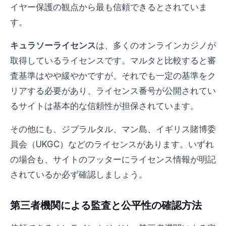
イヤー保護の観点から最も信頼できるとされていま
す。
キュラソーライセンス
は、多くのオンラインカジノが
取得しているライセンスです。マルタと比較すると審
査基準はやや緩やかですが、それでも一定の基準をク
リアする必要があり、ライセンス番号が公開されてい
るサイトは基本的な信頼性が担保されています。
その他にも、ジブラルタル、マン島、イギリス賭博委
員会（UKGC）などのライセンスがあります。いずれ
の場合も、サイトのフッターにライセンス情報が明記
されているか必ず確認しましょう。
第三者機関による監査と公平性の確認方法