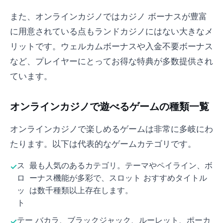
また、オンラインカジノではカジノ ボーナスが豊富
に用意されている点もランドカジノにはない大きなメ
リットです。ウェルカムボーナスや入金不要ボーナス
など、プレイヤーにとってお得な特典が多数提供され
ています。
オンラインカジノで遊べるゲームの種類一覧
オンラインカジノで楽しめるゲームは非常に多岐にわ
たります。以下は代表的なゲームカテゴリです。
ス
最も人気のあるカテゴリ。テーマやペイライン、ボ
ロ
ーナス機能が多彩で、スロット おすすめタイトル
ッ
は数千種類以上存在します。
ト
テー
バカラ、ブラックジャック、ルーレット、ポーカ