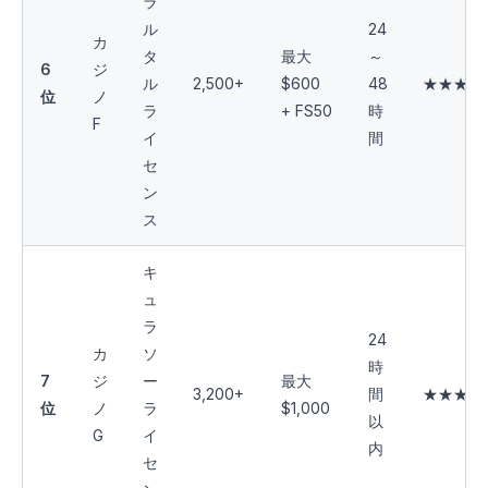
ラ
ル
24
カ
タ
最大
～
6
ジ
ル
2,500+
$600
48
★★★★
位
ノ
ラ
+ FS50
時
F
イ
間
セ
ン
ス
キ
ュ
ラ
24
カ
ソ
時
7
ジ
ー
最大
3,200+
間
★★★☆
位
ノ
ラ
$1,000
以
G
イ
内
セ