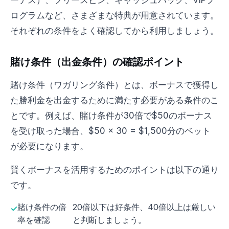
ーナス）、フリースピン、キャッシュバック、VIPプ
ログラムなど、さまざまな特典が用意されています。
それぞれの条件をよく確認してから利用しましょう。
賭け条件（出金条件）の確認ポイント
賭け条件（ワガリング条件）とは、ボーナスで獲得し
た勝利金を出金するために満たす必要がある条件のこ
とです。例えば、賭け条件が30倍で$50のボーナス
を受け取った場合、$50 × 30 = $1,500分のベット
が必要になります。
賢くボーナスを活用するためのポイントは以下の通り
です。
賭け条件の倍
20倍以下は好条件、40倍以上は厳しい
率を確認
と判断しましょう。