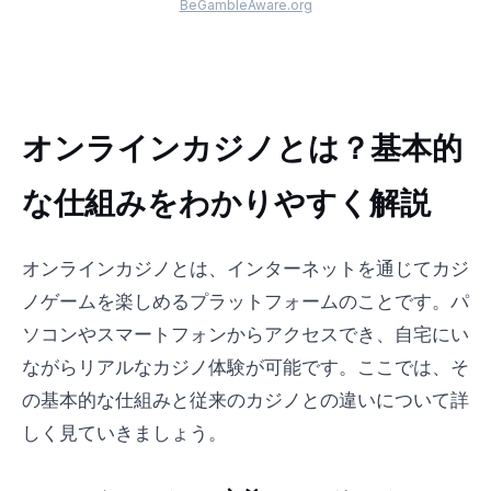
BeGambleAware.org
オンラインカジノとは？基本的
な仕組みをわかりやすく解説
オンラインカジノとは、インターネットを通じてカジ
ノゲームを楽しめるプラットフォームのことです。パ
ソコンやスマートフォンからアクセスでき、自宅にい
ながらリアルなカジノ体験が可能です。ここでは、そ
の基本的な仕組みと従来のカジノとの違いについて詳
しく見ていきましょう。