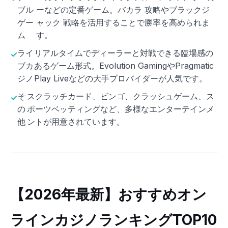
ブル
ーなどの定番ゲーム。バカラ 攻略やブラックジ
ゲー
ャック 戦略を活用することで勝率を高められま
ム
す。
ライ
リアルタイムでディーラーと対戦できる臨場感の
ブカ
あるゲーム形式。Evolution GamingやPragmatic
ジノ
Play Liveなどの大手プロバイダーが人気です。
そ
スクラッチカード、ビンゴ、クラッシュゲーム、ス
の
ポーツベッティングなど、多様なエンターテインメ
他
ントが用意されています。
【2026年最新】おすすめオン
ラインカジノランキングTOP10