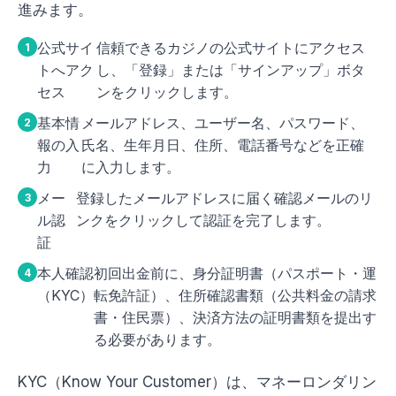
進みます。
公式サイ
信頼できるカジノの公式サイトにアクセス
トへアク
し、「登録」または「サインアップ」ボタ
セス
ンをクリックします。
基本情
メールアドレス、ユーザー名、パスワード、
報の入
氏名、生年月日、住所、電話番号などを正確
力
に入力します。
メー
登録したメールアドレスに届く確認メールのリ
ル認
ンクをクリックして認証を完了します。
証
本人確認
初回出金前に、身分証明書（パスポート・運
（KYC）
転免許証）、住所確認書類（公共料金の請求
書・住民票）、決済方法の証明書類を提出す
る必要があります。
KYC（Know Your Customer）は、マネーロンダリン