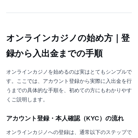
オンラインカジノの始め方｜登
録から入出金までの手順
オンラインカジノを始めるのは実はとてもシンプルで
す。ここでは、アカウント登録から実際に入出金を行
うまでの具体的な手順を、初めての方にもわかりやす
くご説明します。
アカウント登録・本人確認（KYC）の流れ
オンラインカジノへの登録は、通常以下のステップで