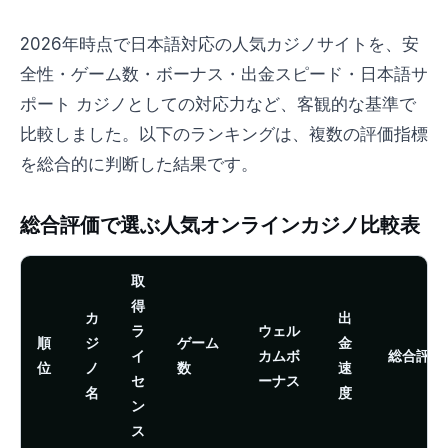
2026年時点で日本語対応の人気カジノサイトを、安
全性・ゲーム数・ボーナス・出金スピード・日本語サ
ポート カジノとしての対応力など、客観的な基準で
比較しました。以下のランキングは、複数の評価指標
を総合的に判断した結果です。
総合評価で選ぶ人気オンラインカジノ比較表
取
得
カ
出
ラ
ウェル
順
ジ
ゲーム
金
イ
カムボ
総合評価
位
ノ
数
速
セ
ーナス
名
度
ン
ス