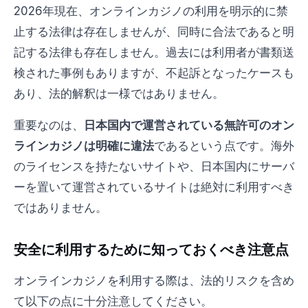
2026年現在、オンラインカジノの利用を明示的に禁
止する法律は存在しませんが、同時に合法であると明
記する法律も存在しません。過去には利用者が書類送
検された事例もありますが、不起訴となったケースも
あり、法的解釈は一様ではありません。
重要なのは、
日本国内で運営されている無許可のオン
ラインカジノは明確に違法
であるという点です。海外
のライセンスを持たないサイトや、日本国内にサーバ
ーを置いて運営されているサイトは絶対に利用すべき
ではありません。
安全に利用するために知っておくべき注意点
オンラインカジノを利用する際は、法的リスクを含め
て以下の点に十分注意してください。