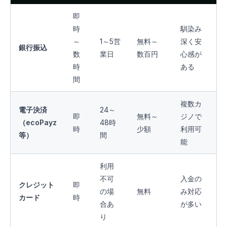
即
時
馴染み
～
1～5営
無料～
深く安
銀行振込
数
業日
数百円
心感が
時
ある
間
複数カ
電子決済
24～
即
無料～
ジノで
（ecoPayz
48時
時
少額
利用可
等）
間
能
利用
不可
入金の
クレジット
即
の場
無料
み対応
カード
時
合あ
が多い
り