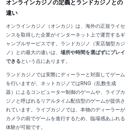
オンラインカジノの定義とランドカジノとの
違い
オンラインカジノ（オンカジ）は、海外の正規ライセ
ンスを取得した企業がインターネット上で運営するギ
ャンブルサービスです。ランドカジノ（実店舗型カジ
ノ）との最大の違いは、
場所や時間を選ばずにプレイ
できる
という点にあります。
ランドカジノでは実際にディーラーと対面してゲーム
を行いますが、ネットカジノではRNG（乱数生成
器）によるコンピューター制御のゲームや、ライブカ
ジノと呼ばれるリアルタイム配信型のゲームが提供さ
れています。ライブカジノでは、本物のディーラーが
カメラの前でゲームを進行するため、臨場感あふれる
体験が可能です。