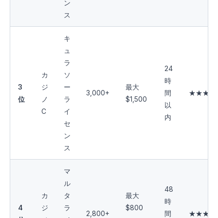
ン
ス
キ
ュ
ラ
24
カ
ソ
時
3
ジ
ー
最大
3,000+
間
★★★★
位
ノ
ラ
$1,500
以
C
イ
内
セ
ン
ス
マ
ル
48
カ
タ
最大
時
4
ジ
ラ
$800
2,800+
間
★★★★