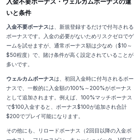
入金不要ボーナス・ウェルカムボーナスの違
いと条件
入金不要ボーナス
は、新規登録するだけで付与される
ボーナスです。入金の必要がないためリスクゼロでゲ
ームを試せますが、通常ボーナス額は少なめ（$10～
$50程度）で、賭け条件が高く設定されていることが
多いです。
ウェルカムボーナス
は、初回入金時に付与されるボー
ナスで、一般的に入金額の100%～200%がボーナス
として追加されます。例えば、100%マッチボーナス
で$100入金すると、ボーナス$100が追加され合計
$200でプレイ可能になります。
その他にも、リロードボーナス（2回目以降の入金ボ