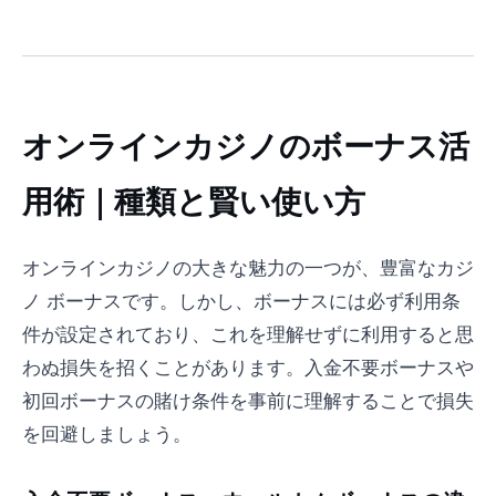
オンラインカジノのボーナス活
用術｜種類と賢い使い方
オンラインカジノの大きな魅力の一つが、豊富なカジ
ノ ボーナスです。しかし、ボーナスには必ず利用条
件が設定されており、これを理解せずに利用すると思
わぬ損失を招くことがあります。入金不要ボーナスや
初回ボーナスの賭け条件を事前に理解することで損失
を回避しましょう。