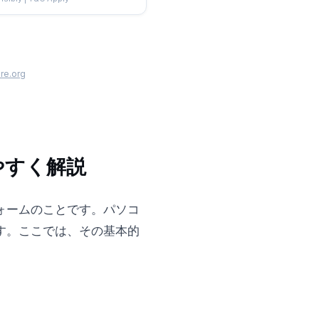
re.org
やすく解説
ォームのことです。パソコ
す。ここでは、その基本的