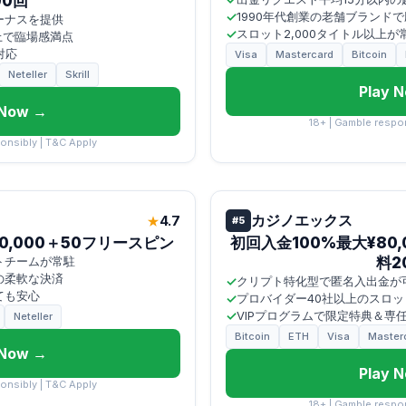
00回
✓
1990年代創業の老舗ブランド
ーナスを提供
✓
スロット2,000タイトル以上
上で臨場感満点
対応
Visa
Mastercard
Bitcoin
Neteller
Skrill
Play 
 Now →
18+ | Gamble respo
onsibly | T&C Apply
カジノエックス
4.7
★
#5
0,000＋50フリースピン
初回入金100%最大¥80
トチームが常駐
料2
の柔軟な決済
✓
クリプト特化型で匿名入出金が
ても安心
✓
プロバイダー40社以上のスロ
✓
VIPプログラムで限定特典＆専
Neteller
Bitcoin
ETH
Visa
Master
 Now →
Play 
onsibly | T&C Apply
18+ | Gamble respo