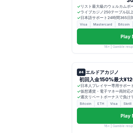
3
✓
リスト最大級のウェルカムボ
✓
ライブカジノ250テーブル以
✓
日本語サポート24時間365日
Visa
Mastercard
Bitcoin
Play
18+ | Gamble resp
エルドアカジノ
#4
初回入金150%最大¥12
✓
日本人プレイヤー専用サポー
✓
仮想通貨・電子マネー両対応
✓
週次リベートボーナスで負け
Bitcoin
ETH
Visa
Skrill
Play
18+ | Gamble resp