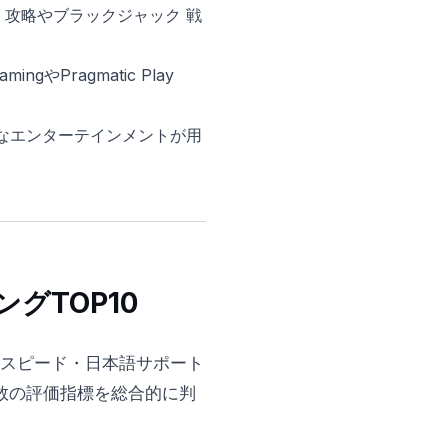
 攻略やブラックジャック 戦
やPragmatic Play
なエンターテインメントが用
グTOP10
金スピード・日本語サポート
数の評価指標を総合的に判