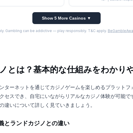
Show 5 More Casinos ▼
nly. Gambling can be addictive — play responsibly. T&C apply.
BeGambleAwa
ノとは？基本的な仕組みをわかり
ンターネットを通じてカジノゲームを楽しめるプラットフ
クセスでき、自宅にいながらリアルなカジノ体験が可能で
の違いについて詳しく見ていきましょう。
義とランドカジノとの違い