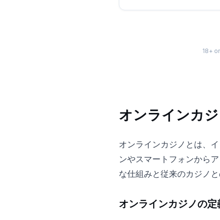
18+ o
オンラインカジ
オンラインカジノとは、イ
ンやスマートフォンからア
な仕組みと従来のカジノと
オンラインカジノの定