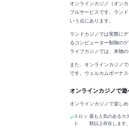
オンラインカジノ（オンカ
ブルサービスです。ランド
いう点にあります。
ランドカジノでは実際にデ
るコンピューター制御のゲ
ライブカジノでは、本物の
また、オンラインカジノで
です。ウェルカムボーナス
オンラインカジノで遊
オンラインカジノで楽しめ
スロッ
最も人気のあるカ
ト
類以上存在します