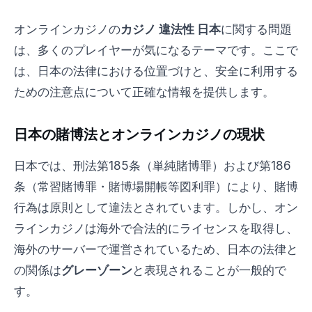
オンラインカジノの
カジノ 違法性 日本
に関する問題
は、多くのプレイヤーが気になるテーマです。ここで
は、日本の法律における位置づけと、安全に利用する
ための注意点について正確な情報を提供します。
日本の賭博法とオンラインカジノの現状
日本では、刑法第185条（単純賭博罪）および第186
条（常習賭博罪・賭博場開帳等図利罪）により、賭博
行為は原則として違法とされています。しかし、オン
ラインカジノは海外で合法的にライセンスを取得し、
海外のサーバーで運営されているため、日本の法律と
の関係は
グレーゾーン
と表現されることが一般的で
す。