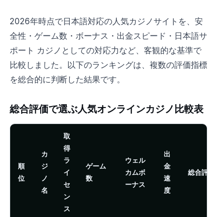
2026年時点で日本語対応の人気カジノサイトを、安
全性・ゲーム数・ボーナス・出金スピード・日本語サ
ポート カジノとしての対応力など、客観的な基準で
比較しました。以下のランキングは、複数の評価指標
を総合的に判断した結果です。
総合評価で選ぶ人気オンラインカジノ比較表
取
得
カ
出
ラ
ウェル
順
ジ
ゲーム
金
イ
カムボ
総合評価
位
ノ
数
速
セ
ーナス
名
度
ン
ス