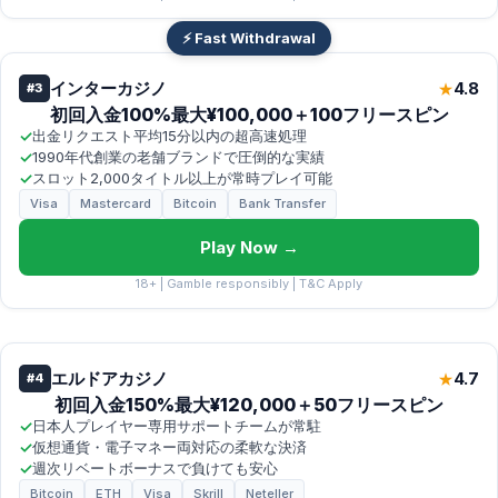
⚡ Fast Withdrawal
インターカジノ
4.8
★
#3
初回入金100%最大¥100,000＋100フリースピン
✓
出金リクエスト平均15分以内の超高速処理
✓
1990年代創業の老舗ブランドで圧倒的な実績
✓
スロット2,000タイトル以上が常時プレイ可能
Visa
Mastercard
Bitcoin
Bank Transfer
Play Now →
18+ | Gamble responsibly | T&C Apply
エルドアカジノ
4.7
★
#4
初回入金150%最大¥120,000＋50フリースピン
✓
日本人プレイヤー専用サポートチームが常駐
✓
仮想通貨・電子マネー両対応の柔軟な決済
✓
週次リベートボーナスで負けても安心
Bitcoin
ETH
Visa
Skrill
Neteller