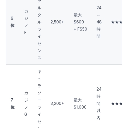
ラ
ル
24
カ
タ
最大
～
6
ジ
ル
2,500+
$600
48
★★★★
位
ノ
ラ
+ FS50
時
F
イ
間
セ
ン
ス
キ
ュ
ラ
24
カ
ソ
時
7
ジ
ー
最大
3,200+
間
★★★☆
位
ノ
ラ
$1,000
以
G
イ
内
セ