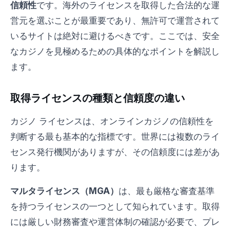
信頼性
です。海外のライセンスを取得した合法的な運
営元を選ぶことが最重要であり、無許可で運営されて
いるサイトは絶対に避けるべきです。ここでは、安全
なカジノを見極めるための具体的なポイントを解説し
ます。
取得ライセンスの種類と信頼度の違い
カジノ ライセンスは、オンラインカジノの信頼性を
判断する最も基本的な指標です。世界には複数のライ
センス発行機関がありますが、その信頼度には差があ
ります。
マルタライセンス（MGA）
は、最も厳格な審査基準
を持つライセンスの一つとして知られています。取得
には厳しい財務審査や運営体制の確認が必要で、プレ