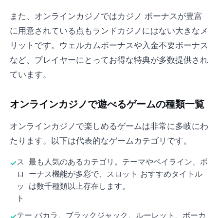
また、オンラインカジノではカジノ ボーナスが豊富
に用意されている点もランドカジノにはない大きなメ
リットです。ウェルカムボーナスや入金不要ボーナス
など、プレイヤーにとってお得な特典が多数提供され
ています。
オンラインカジノで遊べるゲームの種類一覧
オンラインカジノで楽しめるゲームは非常に多岐にわ
たります。以下は代表的なゲームカテゴリです。
ス
最も人気のあるカテゴリ。テーマやペイライン、ボ
ロ
ーナス機能が多彩で、スロット おすすめタイトル
ッ
は数千種類以上存在します。
ト
テー
バカラ、ブラックジャック、ルーレット、ポーカ