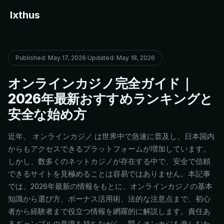
Ixthus
Published: May 17, 2026
·
Updated: May 18, 2026
オンラインカジノ完全ガイド｜
2026年最新おすすめランキングと
安全な始め方
近年、 オンラインカジノ は世界中で急速に普及し、日本国内
からもアクセスできるプラットフォームが増加しています。
しかし、数多くのネットカジノが存在する中で、安全で信頼
できるサイトを見極めることは容易ではありません。本記事
では、2026年最新の情報をもとに、オンラインカジノの基本
知識から選び方、ボーナス活用術、法的な注意点まで、初心
者から経験者まで役立つ情報を網羅的に解説します。責任あ
るギャンブルの意識を持ちながら、賢くオンカジを楽しむた