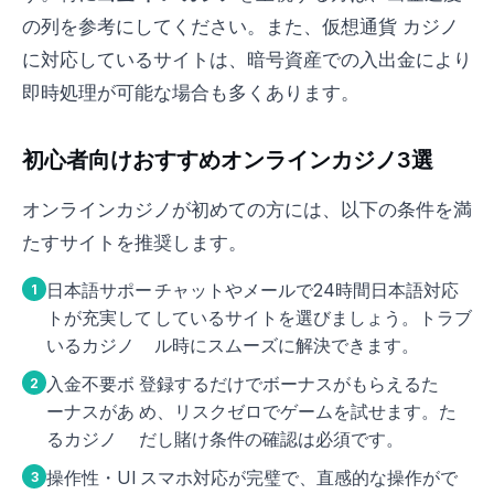
の列を参考にしてください。また、仮想通貨 カジノ
に対応しているサイトは、暗号資産での入出金により
即時処理が可能な場合も多くあります。
初心者向けおすすめオンラインカジノ3選
オンラインカジノが初めての方には、以下の条件を満
たすサイトを推奨します。
日本語サポー
チャットやメールで24時間日本語対応
トが充実して
しているサイトを選びましょう。トラブ
いるカジノ
ル時にスムーズに解決できます。
入金不要ボ
登録するだけでボーナスがもらえるた
ーナスがあ
め、リスクゼロでゲームを試せます。た
るカジノ
だし賭け条件の確認は必須です。
操作性・UI
スマホ対応が完璧で、直感的な操作がで