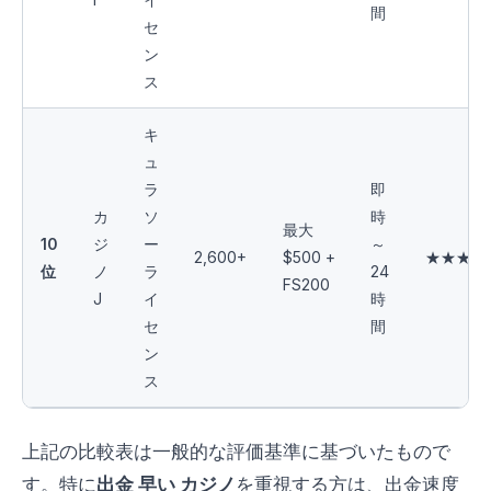
間
セ
ン
ス
キ
ュ
ラ
即
カ
ソ
時
最大
10
ジ
ー
～
2,600+
$500 +
★★★☆
位
ノ
ラ
24
FS200
J
イ
時
セ
間
ン
ス
上記の比較表は一般的な評価基準に基づいたもので
す。特に
出金 早い カジノ
を重視する方は、出金速度