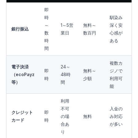
即
時
馴染み
～
1～5営
無料～
深く安
銀行振込
数
業日
数百円
心感が
時
ある
間
複数カ
電子決済
24～
即
無料～
ジノで
（ecoPayz
48時
時
少額
利用可
等）
間
能
利用
不可
入金の
クレジット
即
の場
無料
み対応
カード
時
合あ
が多い
り