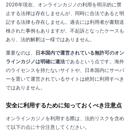
2026年現在、オンラインカジノの利用を明示的に禁
止する法律は存在しませんが、同時に合法であると明
記する法律も存在しません。過去には利用者が書類送
検された事例もありますが、不起訴となったケースも
あり、法的解釈は一様ではありません。
重要なのは、
日本国内で運営されている無許可のオン
ラインカジノは明確に違法
であるという点です。海外
のライセンスを持たないサイトや、日本国内にサーバ
ーを置いて運営されているサイトは絶対に利用すべき
ではありません。
安全に利用するために知っておくべき注意点
オンラインカジノを利用する際は、法的リスクを含め
て以下の点に十分注意してください。