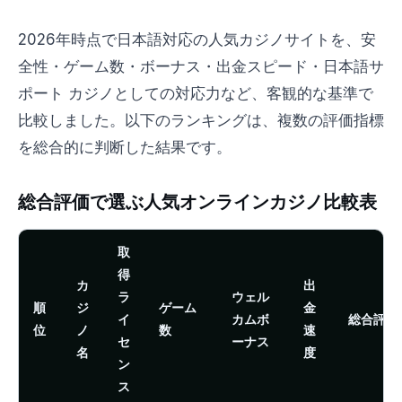
2026年時点で日本語対応の人気カジノサイトを、安
全性・ゲーム数・ボーナス・出金スピード・日本語サ
ポート カジノとしての対応力など、客観的な基準で
比較しました。以下のランキングは、複数の評価指標
を総合的に判断した結果です。
総合評価で選ぶ人気オンラインカジノ比較表
取
得
カ
出
ラ
ウェル
順
ジ
ゲーム
金
イ
カムボ
総合評価
位
ノ
数
速
セ
ーナス
名
度
ン
ス