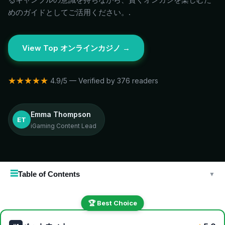
めのガイドとしてご活用ください。.
View Top オンラインカジノ →
★★★★★
4.9/5 — Verified by 376 readers
Emma Thompson
ET
iGaming Content Lead
☰
Table of Contents
▼
🏆 Best Choice