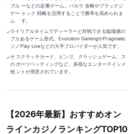
ブル
ーなどの定番ゲーム。バカラ 攻略やブラックジ
ゲー
ャック 戦略を活用することで勝率を高められま
ム
す。
ライ
リアルタイムでディーラーと対戦できる臨場感の
ブカ
あるゲーム形式。Evolution GamingやPragmatic
ジノ
Play Liveなどの大手プロバイダーが人気です。
そ
スクラッチカード、ビンゴ、クラッシュゲーム、ス
の
ポーツベッティングなど、多様なエンターテインメ
他
ントが用意されています。
【2026年最新】おすすめオン
ラインカジノランキングTOP10