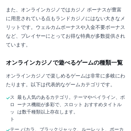
また、オンラインカジノではカジノ ボーナスが豊富
に用意されている点もランドカジノにはない大きなメ
リットです。ウェルカムボーナスや入金不要ボーナス
など、プレイヤーにとってお得な特典が多数提供され
ています。
オンラインカジノで遊べるゲームの種類一覧
オンラインカジノで楽しめるゲームは非常に多岐にわ
たります。以下は代表的なゲームカテゴリです。
ス
最も人気のあるカテゴリ。テーマやペイライン、ボ
ロ
ーナス機能が多彩で、スロット おすすめタイトル
ッ
は数千種類以上存在します。
ト
テー
バカラ、ブラックジャック、ルーレット、ポーカ