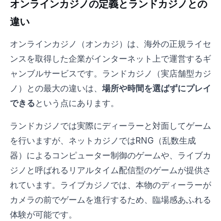
オンラインカジノの定義とランドカジノとの
違い
オンラインカジノ（オンカジ）は、海外の正規ライセ
ンスを取得した企業がインターネット上で運営するギ
ャンブルサービスです。ランドカジノ（実店舗型カジ
ノ）との最大の違いは、
場所や時間を選ばずにプレイ
できる
という点にあります。
ランドカジノでは実際にディーラーと対面してゲーム
を行いますが、ネットカジノではRNG（乱数生成
器）によるコンピューター制御のゲームや、ライブカ
ジノと呼ばれるリアルタイム配信型のゲームが提供さ
れています。ライブカジノでは、本物のディーラーが
カメラの前でゲームを進行するため、臨場感あふれる
体験が可能です。