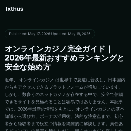
Ixthus
Published: May 17, 2026
·
Updated: May 18, 2026
オンラインカジノ完全ガイド｜
2026年最新おすすめランキングと
安全な始め方
近年、 オンラインカジノ は世界中で急速に普及し、日本国内
からもアクセスできるプラットフォームが増加しています。
しかし、数多くのネットカジノが存在する中で、安全で信頼
できるサイトを見極めることは容易ではありません。本記事
では、2026年最新の情報をもとに、オンラインカジノの基本
知識から選び方、ボーナス活用術、法的な注意点まで、初心
者から経験者まで役立つ情報を網羅的に解説します。責任あ
るギャンブルの意識を持ちながら、賢くオンカジを楽しむた