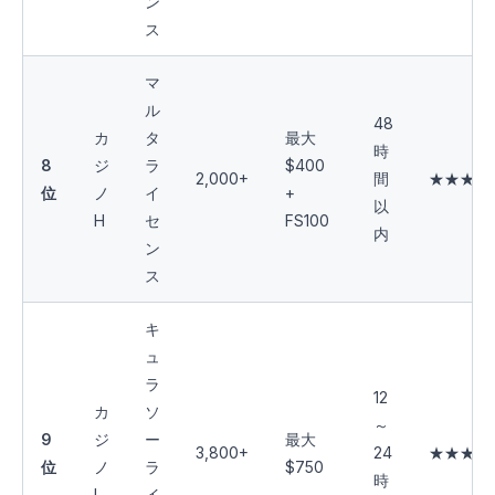
ン
ス
マ
ル
48
カ
タ
最大
時
8
ジ
ラ
$400
2,000+
間
★★★☆
位
ノ
イ
+
以
H
セ
FS100
内
ン
ス
キ
ュ
ラ
12
カ
ソ
～
9
ジ
ー
最大
3,800+
24
★★★☆
位
ノ
ラ
$750
時
I
イ