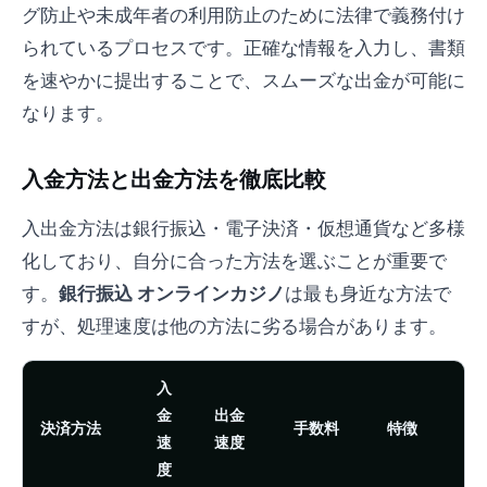
グ防止や未成年者の利用防止のために法律で義務付け
られているプロセスです。正確な情報を入力し、書類
を速やかに提出することで、スムーズな出金が可能に
なります。
入金方法と出金方法を徹底比較
入出金方法は銀行振込・電子決済・仮想通貨など多様
化しており、自分に合った方法を選ぶことが重要で
す。
銀行振込 オンラインカジノ
は最も身近な方法で
すが、処理速度は他の方法に劣る場合があります。
入
金
出金
決済方法
手数料
特徴
速
速度
度