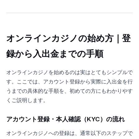
オンラインカジノの始め方｜登
録から入出金までの手順
オンラインカジノを始めるのは実はとてもシンプルで
す。ここでは、アカウント登録から実際に入出金を行
うまでの具体的な手順を、初めての方にもわかりやす
くご説明します。
アカウント登録・本人確認（KYC）の流れ
オンラインカジノへの登録は、通常以下のステップで