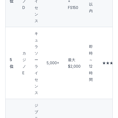
位
ノ
イ
+
以
D
セ
FS150
内
ン
ス
キ
ュ
ラ
即
カ
ソ
時
5
ジ
ー
最大
～
5,000+
★★★★
位
ノ
ラ
$2,000
12
E
イ
時
セ
間
ン
ス
ジ
ブ