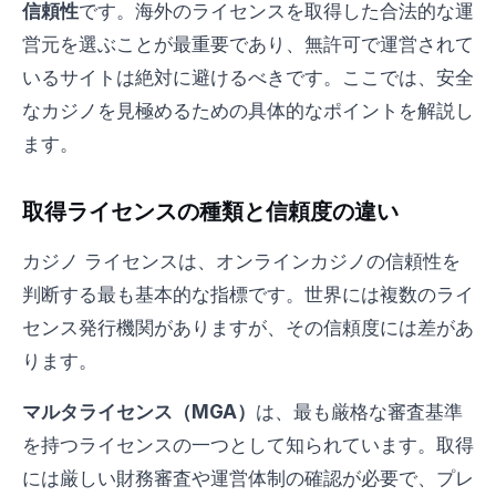
信頼性
です。海外のライセンスを取得した合法的な運
営元を選ぶことが最重要であり、無許可で運営されて
いるサイトは絶対に避けるべきです。ここでは、安全
なカジノを見極めるための具体的なポイントを解説し
ます。
取得ライセンスの種類と信頼度の違い
カジノ ライセンスは、オンラインカジノの信頼性を
判断する最も基本的な指標です。世界には複数のライ
センス発行機関がありますが、その信頼度には差があ
ります。
マルタライセンス（MGA）
は、最も厳格な審査基準
を持つライセンスの一つとして知られています。取得
には厳しい財務審査や運営体制の確認が必要で、プレ