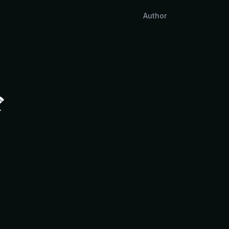
Author
ド