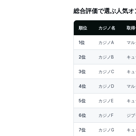
総合評価で選ぶ人気オ
順位
カジノ名
取得
1位
カジノA
マル
2位
カジノB
キュ
3位
カジノC
キュ
4位
カジノD
マル
5位
カジノE
キュ
6位
カジノF
ジブ
7位
カジノG
キュ