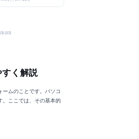
re.org
やすく解説
ォームのことです。パソコ
す。ここでは、その基本的