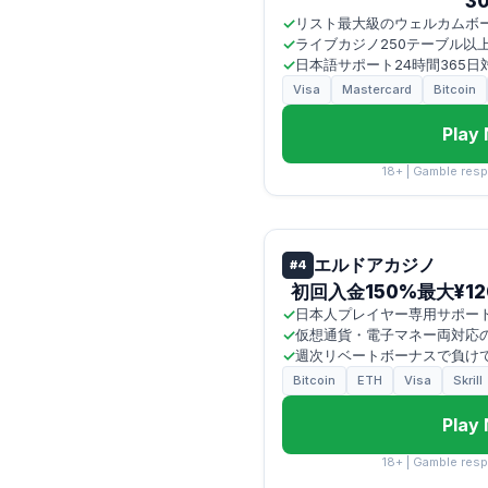
3
✓
リスト最大級のウェルカムボ
✓
ライブカジノ250テーブル以
✓
日本語サポート24時間365日
Visa
Mastercard
Bitcoin
Play
18+ | Gamble resp
エルドアカジノ
#4
初回入金150%最大¥12
✓
日本人プレイヤー専用サポー
✓
仮想通貨・電子マネー両対応
✓
週次リベートボーナスで負け
Bitcoin
ETH
Visa
Skrill
Play
18+ | Gamble resp