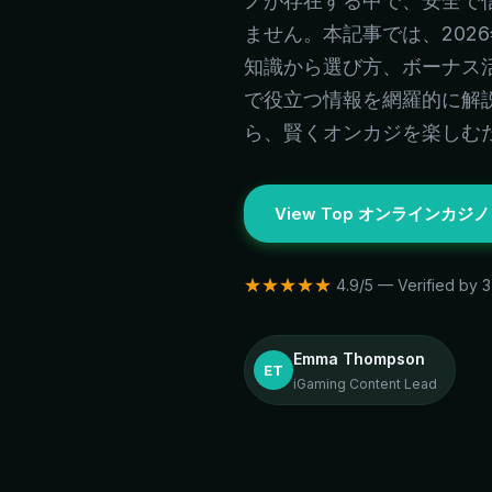
ノが存在する中で、安全で
ません。本記事では、202
知識から選び方、ボーナス
で役立つ情報を網羅的に解
ら、賢くオンカジを楽しむ
View Top オンラインカジノ
★★★★★
4.9/5 — Verified by 
Emma Thompson
ET
iGaming Content Lead