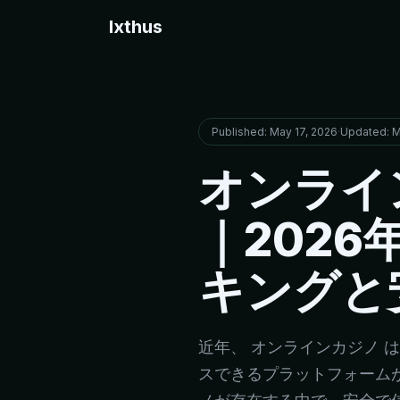
Ixthus
Published: May 17, 2026
·
Updated: M
オンライ
｜202
キングと
近年、 オンラインカジノ 
スできるプラットフォーム