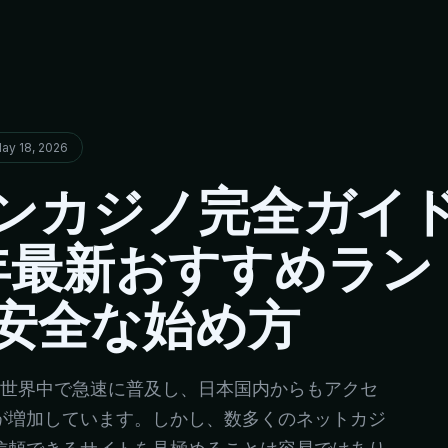
ay 18, 2026
ンカジノ完全ガイ
6年最新おすすめラン
安全な始め方
は世界中で急速に普及し、日本国内からもアクセ
が増加しています。しかし、数多くのネットカジ