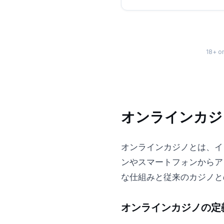
18+ o
オンラインカジ
オンラインカジノとは、イ
ンやスマートフォンからア
な仕組みと従来のカジノと
オンラインカジノの定