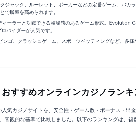
クジャック、ルーレット、ポーカーなどの定番ゲーム。バカラ
ことで勝率を高められます。
ーラーと対戦できる臨場感のあるゲーム形式。Evolution Gaming
手プロバイダーが人気です。
ビンゴ、クラッシュゲーム、スポーツベッティングなど、多様
】おすすめオンラインカジノランキン
応の人気カジノサイトを、安全性・ゲーム数・ボーナス・出
、客観的な基準で比較しました。以下のランキングは、複