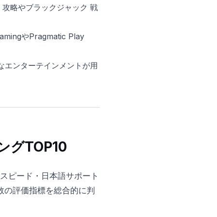
 攻略やブラックジャック 戦
やPragmatic Play
なエンターテインメントが用
グTOP10
金スピード・日本語サポート
数の評価指標を総合的に判