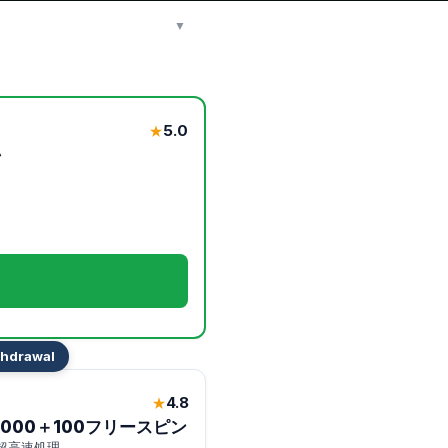
▼
5.0
★
ン
thdrawal
4.8
★
,000＋100フリースピン
超高速処理