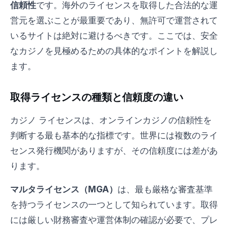
信頼性
です。海外のライセンスを取得した合法的な運
営元を選ぶことが最重要であり、無許可で運営されて
いるサイトは絶対に避けるべきです。ここでは、安全
なカジノを見極めるための具体的なポイントを解説し
ます。
取得ライセンスの種類と信頼度の違い
カジノ ライセンスは、オンラインカジノの信頼性を
判断する最も基本的な指標です。世界には複数のライ
センス発行機関がありますが、その信頼度には差があ
ります。
マルタライセンス（MGA）
は、最も厳格な審査基準
を持つライセンスの一つとして知られています。取得
には厳しい財務審査や運営体制の確認が必要で、プレ