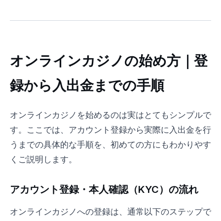
オンラインカジノの始め方｜登
録から入出金までの手順
オンラインカジノを始めるのは実はとてもシンプルで
す。ここでは、アカウント登録から実際に入出金を行
うまでの具体的な手順を、初めての方にもわかりやす
くご説明します。
アカウント登録・本人確認（KYC）の流れ
オンラインカジノへの登録は、通常以下のステップで