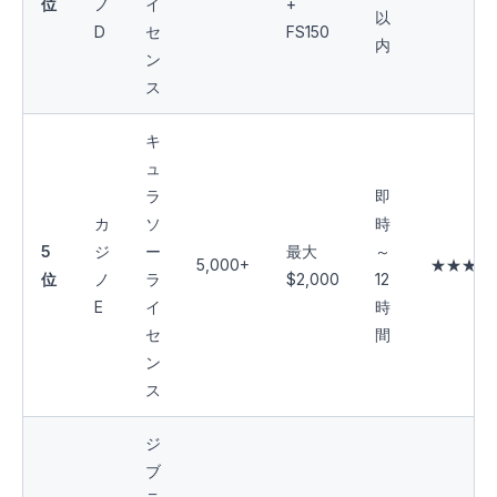
位
ノ
イ
+
以
D
セ
FS150
内
ン
ス
キ
ュ
ラ
即
カ
ソ
時
5
ジ
ー
最大
～
5,000+
★★★★
位
ノ
ラ
$2,000
12
E
イ
時
セ
間
ン
ス
ジ
ブ