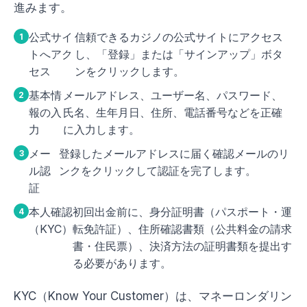
進みます。
公式サイ
信頼できるカジノの公式サイトにアクセス
トへアク
し、「登録」または「サインアップ」ボタ
セス
ンをクリックします。
基本情
メールアドレス、ユーザー名、パスワード、
報の入
氏名、生年月日、住所、電話番号などを正確
力
に入力します。
メー
登録したメールアドレスに届く確認メールのリ
ル認
ンクをクリックして認証を完了します。
証
本人確認
初回出金前に、身分証明書（パスポート・運
（KYC）
転免許証）、住所確認書類（公共料金の請求
書・住民票）、決済方法の証明書類を提出す
る必要があります。
KYC（Know Your Customer）は、マネーロンダリン