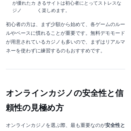
が優れたカ
きるサイトは初心者にとってストレスな
ジノ
く楽しめます。
初心者の方は、まず少額から始めて、各ゲームのルー
ルやペースに慣れることが重要です。無料デモモード
が用意されているカジノも多いので、まずはリアルマ
ネーを使わずに練習するのもおすすめです。
オンラインカジノの安全性と信
頼性の見極め方
オンラインカジノを選ぶ際、最も重要なのが
安全性と