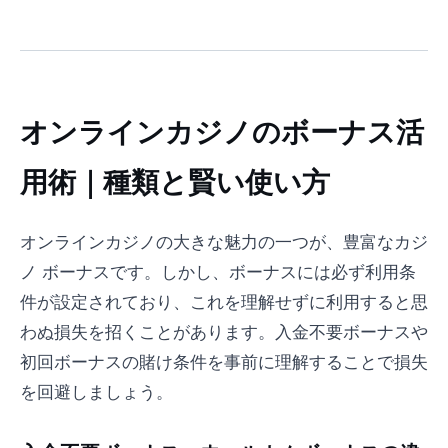
オンラインカジノのボーナス活
用術｜種類と賢い使い方
オンラインカジノの大きな魅力の一つが、豊富なカジ
ノ ボーナスです。しかし、ボーナスには必ず利用条
件が設定されており、これを理解せずに利用すると思
わぬ損失を招くことがあります。入金不要ボーナスや
初回ボーナスの賭け条件を事前に理解することで損失
を回避しましょう。