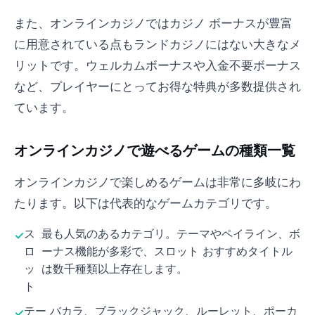
また、オンラインカジノではカジノ ボーナスが豊富
に用意されている点もランドカジノにはない大きなメ
リットです。ウェルカムボーナスや入金不要ボーナス
など、プレイヤーにとってお得な特典が多数提供され
ています。
オンラインカジノで遊べるゲームの種類一覧
オンラインカジノで楽しめるゲームは非常に多岐にわ
たります。以下は代表的なゲームカテゴリです。
ス
最も人気のあるカテゴリ。テーマやペイライン、ボ
ロ
ーナス機能が多彩で、スロット おすすめタイトル
ッ
は数千種類以上存在します。
ト
テー
バカラ、ブラックジャック、ルーレット、ポーカ