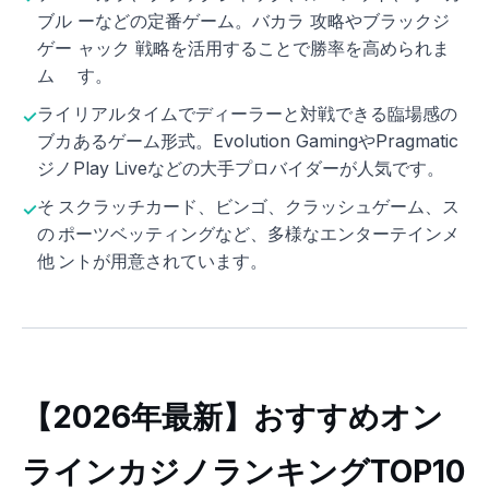
ブル
ーなどの定番ゲーム。バカラ 攻略やブラックジ
ゲー
ャック 戦略を活用することで勝率を高められま
ム
す。
ライ
リアルタイムでディーラーと対戦できる臨場感の
ブカ
あるゲーム形式。Evolution GamingやPragmatic
ジノ
Play Liveなどの大手プロバイダーが人気です。
そ
スクラッチカード、ビンゴ、クラッシュゲーム、ス
の
ポーツベッティングなど、多様なエンターテインメ
他
ントが用意されています。
【2026年最新】おすすめオン
ラインカジノランキングTOP10