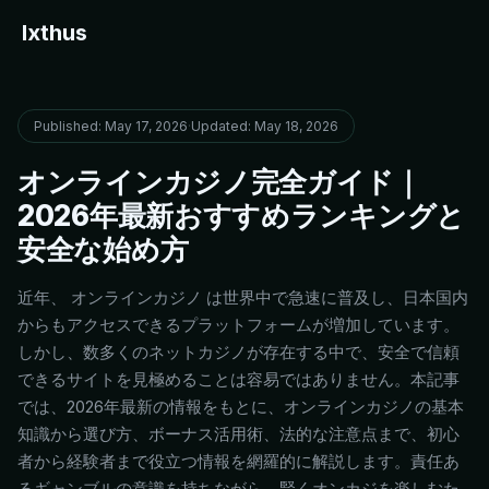
Ixthus
Published: May 17, 2026
·
Updated: May 18, 2026
オンラインカジノ完全ガイド｜
2026年最新おすすめランキングと
安全な始め方
近年、 オンラインカジノ は世界中で急速に普及し、日本国内
からもアクセスできるプラットフォームが増加しています。
しかし、数多くのネットカジノが存在する中で、安全で信頼
できるサイトを見極めることは容易ではありません。本記事
では、2026年最新の情報をもとに、オンラインカジノの基本
知識から選び方、ボーナス活用術、法的な注意点まで、初心
者から経験者まで役立つ情報を網羅的に解説します。責任あ
るギャンブルの意識を持ちながら、賢くオンカジを楽しむた