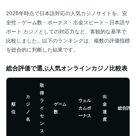
2026年時点で日本語対応の人気カジノサイトを、安
全性・ゲーム数・ボーナス・出金スピード・日本語サ
ポート カジノとしての対応力など、客観的な基準で
比較しました。以下のランキングは、複数の評価指標
を総合的に判断した結果です。
総合評価で選ぶ人気オンラインカジノ比較表
取
得
カ
出
ラ
ウェル
順
ジ
ゲーム
金
イ
カムボ
総合評価
位
ノ
数
速
セ
ーナス
名
度
ン
ス