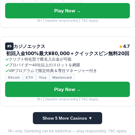
Play Now →
18+ | Gamble responsibly | T&C Apply
カジノエックス
4.7
★
#5
初回入金100%最大¥80,000＋クイックスピン無料20回
✓
クリプト特化型で匿名入出金が可能
✓
プロバイダー40社以上のスロットを網羅
✓
VIPプログラムで限定特典＆専任マネージャー付き
Bitcoin
ETH
Visa
Mastercard
Play Now →
18+ | Gamble responsibly | T&C Apply
Show 5 More Casinos ▼
18+ only. Gambling can be addictive — play responsibly. T&C apply.