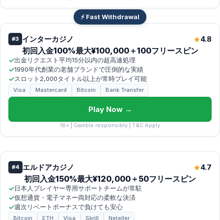
⚡ Fast Withdrawal
インターカジノ
4.8
★
#3
初回入金100%最大¥100,000＋100フリースピン
✓
出金リクエスト平均15分以内の超高速処理
✓
1990年代創業の老舗ブランドで圧倒的な実績
✓
スロット2,000タイトル以上が常時プレイ可能
Visa
Mastercard
Bitcoin
Bank Transfer
Play Now →
18+ | Gamble responsibly | T&C Apply
エルドアカジノ
4.7
★
#4
初回入金150%最大¥120,000＋50フリースピン
✓
日本人プレイヤー専用サポートチームが常駐
✓
仮想通貨・電子マネー両対応の柔軟な決済
✓
週次リベートボーナスで負けても安心
Bitcoin
ETH
Visa
Skrill
Neteller