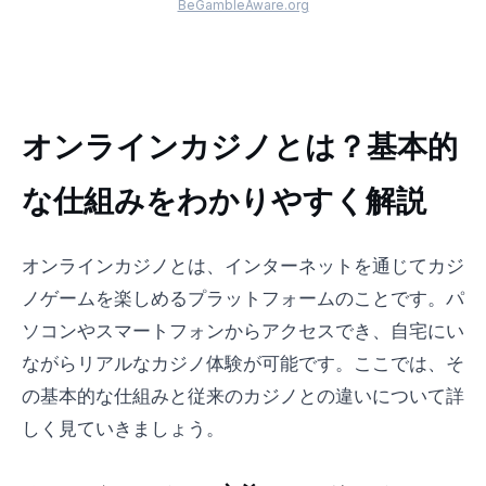
BeGambleAware.org
オンラインカジノとは？基本的
な仕組みをわかりやすく解説
オンラインカジノとは、インターネットを通じてカジ
ノゲームを楽しめるプラットフォームのことです。パ
ソコンやスマートフォンからアクセスでき、自宅にい
ながらリアルなカジノ体験が可能です。ここでは、そ
の基本的な仕組みと従来のカジノとの違いについて詳
しく見ていきましょう。