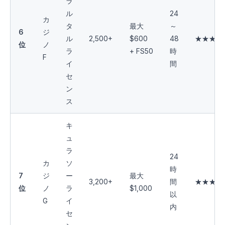
ラ
ル
24
カ
タ
最大
～
6
ジ
ル
2,500+
$600
48
★★★★
位
ノ
ラ
+ FS50
時
F
イ
間
セ
ン
ス
キ
ュ
ラ
24
カ
ソ
時
7
ジ
ー
最大
3,200+
間
★★★☆
位
ノ
ラ
$1,000
以
G
イ
内
セ