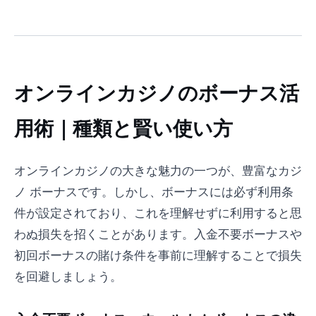
オンラインカジノのボーナス活
用術｜種類と賢い使い方
オンラインカジノの大きな魅力の一つが、豊富なカジ
ノ ボーナスです。しかし、ボーナスには必ず利用条
件が設定されており、これを理解せずに利用すると思
わぬ損失を招くことがあります。入金不要ボーナスや
初回ボーナスの賭け条件を事前に理解することで損失
を回避しましょう。