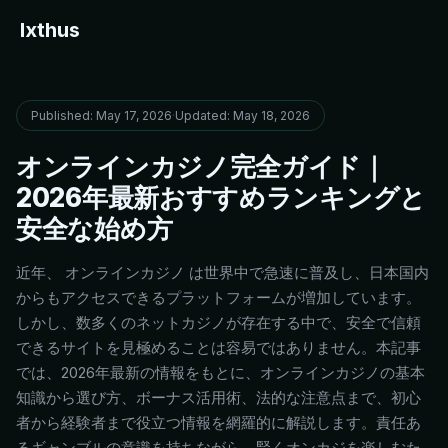
Ixthus
Published: May 17, 2026
·
Updated: May 18, 2026
オンラインカジノ完全ガイド｜
2026年最新おすすめランキングと
安全な始め方
近年、 オンラインカジノ は世界中で急速に普及し、日本国内
からもアクセスできるプラットフォームが増加しています。
しかし、数多くのネットカジノが存在する中で、安全で信頼
できるサイトを見極めることは容易ではありません。本記事
では、2026年最新の情報をもとに、オンラインカジノの基本
知識から選び方、ボーナス活用術、法的な注意点まで、初心
者から経験者まで役立つ情報を網羅的に解説します。責任あ
るギャンブルの意識を持ちながら、賢くオンカジを楽しむた