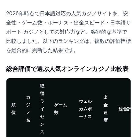
2026年時点で日本語対応の人気カジノサイトを、安
全性・ゲーム数・ボーナス・出金スピード・日本語サ
ポート カジノとしての対応力など、客観的な基準で
比較しました。以下のランキングは、複数の評価指標
を総合的に判断した結果です。
総合評価で選ぶ人気オンラインカジノ比較表
取
得
カ
出
ラ
ウェル
順
ジ
ゲーム
金
イ
カムボ
総合評価
位
ノ
数
速
セ
ーナス
名
度
ン
ス