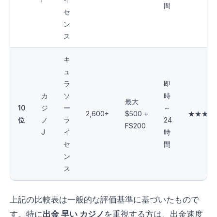
間
セ
ン
ス
キ
ュ
ラ
即
カ
ソ
時
最大
10
ジ
ー
～
2,600+
$500 +
★★★☆
位
ノ
ラ
24
FS200
J
イ
時
セ
間
ン
ス
上記の比較表は一般的な評価基準に基づいたもので
す。特に
出金 早い カジノ
を重視する方は、出金速度