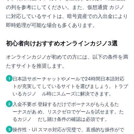
の列を参考にしてください。また、仮想通貨 カジノ
に対応しているサイトは、暗号資産での入出金により
即時処理が可能な場合も多くあります。
初心者向けおすすめオンラインカジノ3選
オンラインカジノが初めての方には、以下の条件を満
たすサイトを推奨します。
日本語サポー
チャットやメールで24時間日本語対応
トが充実して
しているサイトを選びましょう。トラブ
いるカジノ
ル時にスムーズに解決できます。
入金不要ボ
登録するだけでボーナスがもらえるた
ーナスがあ
め、リスクゼロでゲームを試せます。た
るカジノ
だし賭け条件の確認は必須です。
操作性・UI
スマホ対応が完璧で、直感的な操作がで