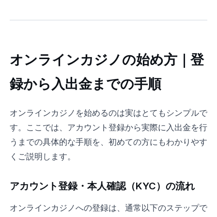
オンラインカジノの始め方｜登
録から入出金までの手順
オンラインカジノを始めるのは実はとてもシンプルで
す。ここでは、アカウント登録から実際に入出金を行
うまでの具体的な手順を、初めての方にもわかりやす
くご説明します。
アカウント登録・本人確認（KYC）の流れ
オンラインカジノへの登録は、通常以下のステップで