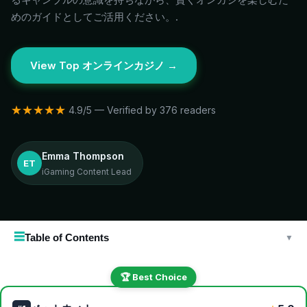
めのガイドとしてご活用ください。.
View Top オンラインカジノ →
★★★★★
4.9/5 — Verified by 376 readers
Emma Thompson
ET
iGaming Content Lead
☰
Table of Contents
▼
🏆 Best Choice