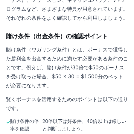
ーナス）、フリースピン、キャッシュバック、VIPプ
ログラムなど、さまざまな特典が用意されています。
それぞれの条件をよく確認してから利用しましょう。
賭け条件（出金条件）の確認ポイント
賭け条件（ワガリング条件）とは、ボーナスで獲得し
た勝利金を出金するために満たす必要がある条件のこ
とです。例えば、賭け条件が30倍で$50のボーナス
を受け取った場合、$50 × 30 = $1,500分のベット
が必要になります。
賢くボーナスを活用するためのポイントは以下の通り
です。
賭け条件の倍
20倍以下は好条件、40倍以上は厳しい
率を確認
と判断しましょう。