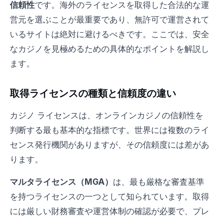
信頼性
です。海外のライセンスを取得した合法的な運
営元を選ぶことが最重要であり、無許可で運営されて
いるサイトは絶対に避けるべきです。ここでは、安全
なカジノを見極めるための具体的なポイントを解説し
ます。
取得ライセンスの種類と信頼度の違い
カジノ ライセンスは、オンラインカジノの信頼性を
判断する最も基本的な指標です。世界には複数のライ
センス発行機関がありますが、その信頼度には差があ
ります。
マルタライセンス（MGA）
は、最も厳格な審査基準
を持つライセンスの一つとして知られています。取得
には厳しい財務審査や運営体制の確認が必要で、プレ