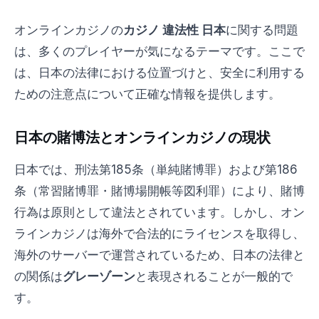
オンラインカジノの
カジノ 違法性 日本
に関する問題
は、多くのプレイヤーが気になるテーマです。ここで
は、日本の法律における位置づけと、安全に利用する
ための注意点について正確な情報を提供します。
日本の賭博法とオンラインカジノの現状
日本では、刑法第185条（単純賭博罪）および第186
条（常習賭博罪・賭博場開帳等図利罪）により、賭博
行為は原則として違法とされています。しかし、オン
ラインカジノは海外で合法的にライセンスを取得し、
海外のサーバーで運営されているため、日本の法律と
の関係は
グレーゾーン
と表現されることが一般的で
す。