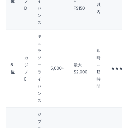
位
ノ
イ
+
以
D
セ
FS150
内
ン
ス
キ
ュ
ラ
即
カ
ソ
時
5
ジ
ー
最大
～
5,000+
★★★★
位
ノ
ラ
$2,000
12
E
イ
時
セ
間
ン
ス
ジ
ブ