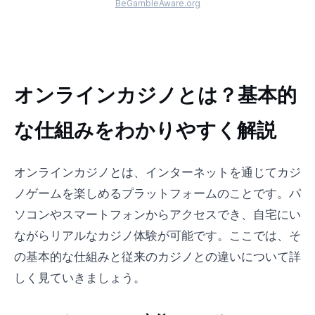
BeGambleAware.org
オンラインカジノとは？基本的
な仕組みをわかりやすく解説
オンラインカジノとは、インターネットを通じてカジ
ノゲームを楽しめるプラットフォームのことです。パ
ソコンやスマートフォンからアクセスでき、自宅にい
ながらリアルなカジノ体験が可能です。ここでは、そ
の基本的な仕組みと従来のカジノとの違いについて詳
しく見ていきましょう。