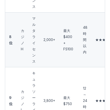
ン
ス
マ
ル
48
カ
タ
最大
時
8
ジ
ラ
$400
2,000+
間
★★★☆
位
ノ
イ
+
以
H
セ
FS100
内
ン
ス
キ
ュ
ラ
12
カ
ソ
～
9
ジ
ー
最大
3,800+
24
★★★☆
位
ノ
ラ
$750
時
I
イ