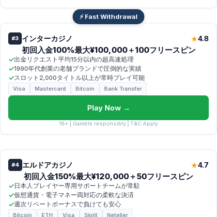
⚡ Fast Withdrawal
インターカジノ
4.8
★
#3
初回入金100%最大¥100,000＋100フリースピン
✓
出金リクエスト平均15分以内の超高速処理
✓
1990年代創業の老舗ブランドで圧倒的な実績
✓
スロット2,000タイトル以上が常時プレイ可能
Visa
Mastercard
Bitcoin
Bank Transfer
Play Now →
18+ | Gamble responsibly | T&C Apply
エルドアカジノ
4.7
★
#4
初回入金150%最大¥120,000＋50フリースピン
✓
日本人プレイヤー専用サポートチームが常駐
✓
仮想通貨・電子マネー両対応の柔軟な決済
✓
週次リベートボーナスで負けても安心
Bitcoin
ETH
Visa
Skrill
Neteller