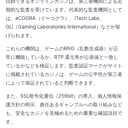
信頼できるオンラインカジノは、第三者機関による定
期的な監査を受けています。代表的な監査機関として
は、eCOGRA（イーコグラ）、iTech Labs、
GLI（Gaming Laboratories International）などが挙
げられます。
これらの機関は、ゲームのRNG（乱数生成器）が正
常に機能しているか、RTP 還元率が公表値と一致し
ているかなどを検証します。監査認証マークがサイト
に掲載されているカジノは、ゲームの公平性が第三者
によって保証されていると判断できます。
また、SSL暗号化通信（256bit）の導入、個人情報保
護方針の明示、責任あるギャンブルへの取り組みなど
も、安全なカジノを見極めるための重要な確認項目で
す。