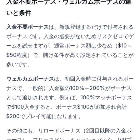
入金不要ボーナス・ウェルカムボーナスの違
いと条件
入金不要ボーナス
は、新規登録するだけで付与される
ボーナスです。入金の必要がないためリスクゼロでゲ
ームを試せますが、通常ボーナス額は少なめ（$10～
$50程度）で、賭け条件が高く設定されていることが
多いです。
ウェルカムボーナス
は、初回入金時に付与されるボー
ナスで、一般的に入金額の100%～200%がボーナス
として追加されます。例えば、100%マッチボーナス
で$100入金すると、ボーナス$100が追加され合計
$200でプレイ可能になります。
その他にも、リロードボーナス（2回目以降の入金ボ