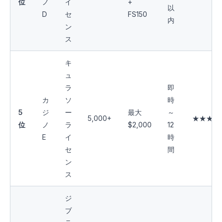
位
ノ
イ
+
以
D
セ
FS150
内
ン
ス
キ
ュ
ラ
即
カ
ソ
時
5
ジ
ー
最大
～
5,000+
★★★★
位
ノ
ラ
$2,000
12
E
イ
時
セ
間
ン
ス
ジ
ブ