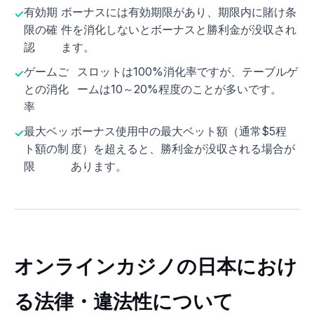
有効期
ボーナスには有効期限があり、期限内に賭け条
限の確
件を消化しないとボーナスと勝利金が没収され
認
ます。
ゲームご
スロットは100%消化率ですが、テーブルゲ
との消化
ームは10～20%程度のことが多いです。
率
最大ベッ
ボーナス使用中の最大ベット額（通常$5程
ト額の制
度）を超えると、勝利金が没収される場合が
限
あります。
オンラインカジノの日本におけ
る法律・違法性について