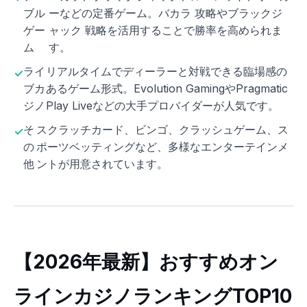
ブル
ーなどの定番ゲーム。バカラ 攻略やブラックジ
ゲー
ャック 戦略を活用することで勝率を高められま
ム
す。
ライ
リアルタイムでディーラーと対戦できる臨場感の
ブカ
あるゲーム形式。Evolution GamingやPragmatic
ジノ
Play Liveなどの大手プロバイダーが人気です。
そ
スクラッチカード、ビンゴ、クラッシュゲーム、ス
の
ポーツベッティングなど、多様なエンターテインメ
他
ントが用意されています。
【2026年最新】おすすめオン
ラインカジノランキングTOP10