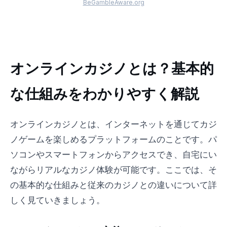
BeGambleAware.org
オンラインカジノとは？基本的
な仕組みをわかりやすく解説
オンラインカジノとは、インターネットを通じてカジ
ノゲームを楽しめるプラットフォームのことです。パ
ソコンやスマートフォンからアクセスでき、自宅にい
ながらリアルなカジノ体験が可能です。ここでは、そ
の基本的な仕組みと従来のカジノとの違いについて詳
しく見ていきましょう。