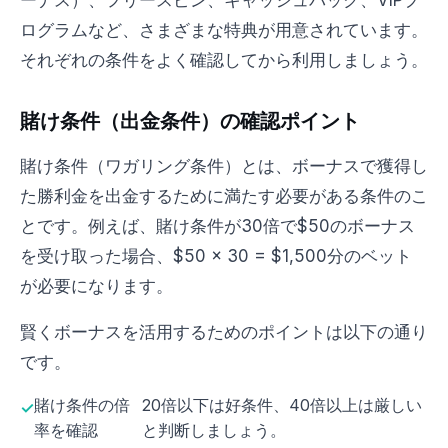
ーナス）、フリースピン、キャッシュバック、VIPプ
ログラムなど、さまざまな特典が用意されています。
それぞれの条件をよく確認してから利用しましょう。
賭け条件（出金条件）の確認ポイント
賭け条件（ワガリング条件）とは、ボーナスで獲得し
た勝利金を出金するために満たす必要がある条件のこ
とです。例えば、賭け条件が30倍で$50のボーナス
を受け取った場合、$50 × 30 = $1,500分のベット
が必要になります。
賢くボーナスを活用するためのポイントは以下の通り
です。
賭け条件の倍
20倍以下は好条件、40倍以上は厳しい
率を確認
と判断しましょう。