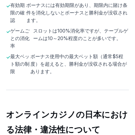
有効期
ボーナスには有効期限があり、期限内に賭け条
限の確
件を消化しないとボーナスと勝利金が没収され
認
ます。
ゲームご
スロットは100%消化率ですが、テーブルゲ
との消化
ームは10～20%程度のことが多いです。
率
最大ベッ
ボーナス使用中の最大ベット額（通常$5程
ト額の制
度）を超えると、勝利金が没収される場合が
限
あります。
オンラインカジノの日本におけ
る法律・違法性について