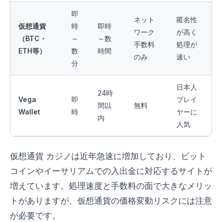
即
ネット
匿名性
仮想通貨
時
即時
ワーク
が高く
（BTC・
～
～数
手数料
処理が
ETH等）
数
時間
のみ
速い
分
日本人
24時
Vega
即
プレイ
間以
無料
Wallet
時
ヤーに
内
人気
仮想通貨 カジノは近年急速に増加しており、ビット
コインやイーサリアムでの入出金に対応するサイトが
増えています。処理速度と手数料の面で大きなメリッ
トがありますが、仮想通貨の価格変動リスクには注意
が必要です。