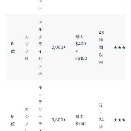
ン
ス
マ
ル
48
カ
タ
最大
時
8
ジ
ラ
$400
2,000+
間
★★★☆
位
ノ
イ
+
以
H
セ
FS100
内
ン
ス
キ
ュ
ラ
12
カ
ソ
～
9
ジ
ー
最大
3,800+
24
★★★☆
位
ノ
ラ
$750
時
I
イ