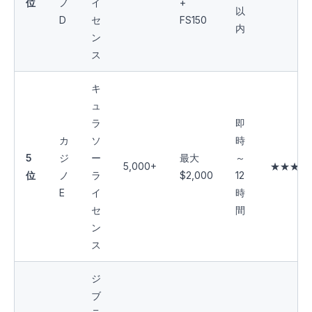
位
ノ
イ
+
以
D
セ
FS150
内
ン
ス
キ
ュ
ラ
即
カ
ソ
時
5
ジ
ー
最大
～
5,000+
★★★★
位
ノ
ラ
$2,000
12
E
イ
時
セ
間
ン
ス
ジ
ブ