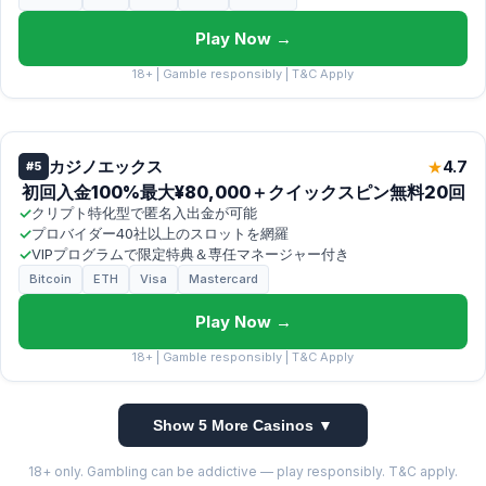
Play Now →
18+ | Gamble responsibly | T&C Apply
カジノエックス
4.7
★
#5
初回入金100%最大¥80,000＋クイックスピン無料20回
✓
クリプト特化型で匿名入出金が可能
✓
プロバイダー40社以上のスロットを網羅
✓
VIPプログラムで限定特典＆専任マネージャー付き
Bitcoin
ETH
Visa
Mastercard
Play Now →
18+ | Gamble responsibly | T&C Apply
Show 5 More Casinos ▼
18+ only. Gambling can be addictive — play responsibly. T&C apply.