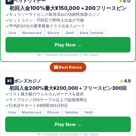
ベットウィナー
5.0
★
#1
初回入金100%最大¥150,000＋200フリースピン
✓
キュラソーライセンス取得済みの信頼性抜群カジノ
✓
ビットコイン・円対応で即時入出金が可能
✓
平均約20分の業界最速クラス出金スピード
Visa
Mastercard
Bitcoin
Skrill
Bank Transfer
Play Now →
18+ | Gamble responsibly | T&C Apply
🎰 Best Bonus
ボンズカジノ
4.9
★
#2
初回入金200%最大¥200,000＋フリースピン300回
✓
リスト最大級のウェルカムボーナスを提供
✓
ライブカジノ250テーブル以上で臨場感満点
✓
日本語サポート24時間365日対応
Visa
Mastercard
Bitcoin
Neteller
Skrill
Play Now →
18+ | Gamble responsibly | T&C Apply