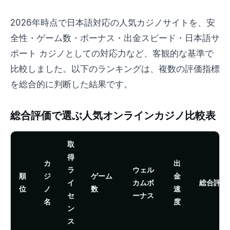
2026年時点で日本語対応の人気カジノサイトを、安
全性・ゲーム数・ボーナス・出金スピード・日本語サ
ポート カジノとしての対応力など、客観的な基準で
比較しました。以下のランキングは、複数の評価指標
を総合的に判断した結果です。
総合評価で選ぶ人気オンラインカジノ比較表
取
得
カ
出
ラ
ウェル
順
ジ
ゲーム
金
イ
カムボ
総合評価
位
ノ
数
速
セ
ーナス
名
度
ン
ス