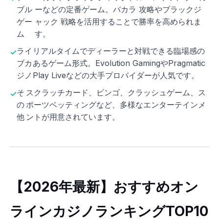
ブル
ーなどの定番ゲーム。バカラ 攻略やブラックジ
ゲー
ャック 戦略を活用することで勝率を高められま
ム
す。
ライ
リアルタイムでディーラーと対戦できる臨場感の
ブカ
あるゲーム形式。Evolution GamingやPragmatic
ジノ
Play Liveなどの大手プロバイダーが人気です。
そ
スクラッチカード、ビンゴ、クラッシュゲーム、ス
の
ポーツベッティングなど、多様なエンターテインメ
他
ントが用意されています。
【2026年最新】おすすめオン
ラインカジノランキングTOP10