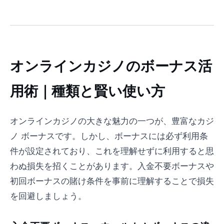
オンラインカジノのボーナス活
用術｜種類と賢い使い方
オンラインカジノの大きな魅力の一つが、豊富なカジ
ノ ボーナスです。しかし、ボーナスには必ず利用条
件が設定されており、これを理解せずに利用すると思
わぬ損失を招くことがあります。入金不要ボーナスや
初回ボーナスの賭け条件を事前に理解することで損失
を回避しましょう。