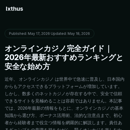
Ixthus
Published: May 17, 2026
·
Updated: May 18, 2026
オンラインカジノ完全ガイド｜
2026年最新おすすめランキングと
安全な始め方
近年、 オンラインカジノ は世界中で急速に普及し、日本国内
からもアクセスできるプラットフォームが増加しています。
しかし、数多くのネットカジノが存在する中で、安全で信頼
できるサイトを見極めることは容易ではありません。本記事
では、2026年最新の情報をもとに、オンラインカジノの基本
知識から選び方、ボーナス活用術、法的な注意点まで、初心
者から経験者まで役立つ情報を網羅的に解説します。責任あ
るギャンブルの意識を持ちながら、賢くオンカジを楽しむた