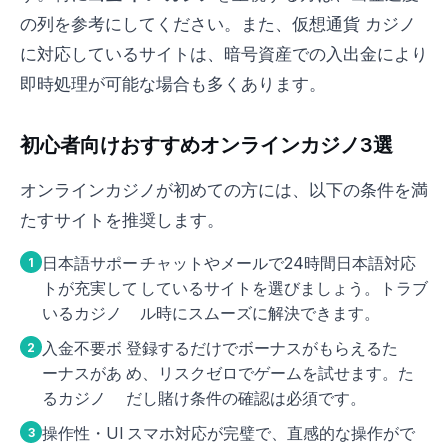
の列を参考にしてください。また、仮想通貨 カジノ
に対応しているサイトは、暗号資産での入出金により
即時処理が可能な場合も多くあります。
初心者向けおすすめオンラインカジノ3選
オンラインカジノが初めての方には、以下の条件を満
たすサイトを推奨します。
日本語サポー
チャットやメールで24時間日本語対応
トが充実して
しているサイトを選びましょう。トラブ
いるカジノ
ル時にスムーズに解決できます。
入金不要ボ
登録するだけでボーナスがもらえるた
ーナスがあ
め、リスクゼロでゲームを試せます。た
るカジノ
だし賭け条件の確認は必須です。
操作性・UI
スマホ対応が完璧で、直感的な操作がで