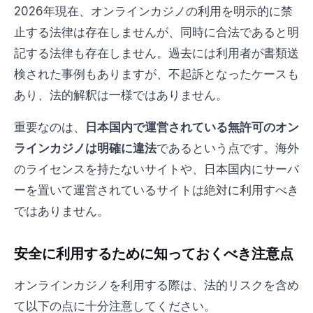
2026年現在、オンラインカジノの利用を明示的に禁
止する法律は存在しませんが、同時に合法であると明
記する法律も存在しません。過去には利用者が書類送
検された事例もありますが、不起訴となったケースも
あり、法的解釈は一様ではありません。
重要なのは、
日本国内で運営されている無許可のオン
ラインカジノは明確に違法
であるという点です。海外
のライセンスを持たないサイトや、日本国内にサーバ
ーを置いて運営されているサイトは絶対に利用すべき
ではありません。
安全に利用するために知っておくべき注意点
オンラインカジノを利用する際は、法的リスクを含め
て以下の点に十分注意してください。