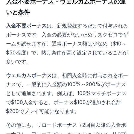
入金不要ボーナス・ウェルカムボーナスの違
いと条件
入金不要ボーナス
は、新規登録するだけで付与される
ボーナスです。入金の必要がないためリスクゼロでゲ
ームを試せますが、通常ボーナス額は少なめ（$10～
$50程度）で、賭け条件が高く設定されていることが
多いです。
ウェルカムボーナス
は、初回入金時に付与されるボー
ナスで、一般的に入金額の100%～200%がボーナス
として追加されます。例えば、100%マッチボーナス
で$100入金すると、ボーナス$100が追加され合計
$200でプレイ可能になります。
その他にも、リロードボーナス（2回目以降の入金ボ