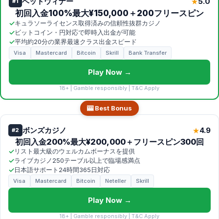
ベットウィナー
5.0
★
#1
初回入金100%最大¥150,000＋200フリースピン
✓
キュラソーライセンス取得済みの信頼性抜群カジノ
✓
ビットコイン・円対応で即時入出金が可能
✓
平均約20分の業界最速クラス出金スピード
Visa
Mastercard
Bitcoin
Skrill
Bank Transfer
Play Now →
18+ | Gamble responsibly | T&C Apply
🎰 Best Bonus
ボンズカジノ
4.9
★
#2
初回入金200%最大¥200,000＋フリースピン300回
✓
リスト最大級のウェルカムボーナスを提供
✓
ライブカジノ250テーブル以上で臨場感満点
✓
日本語サポート24時間365日対応
Visa
Mastercard
Bitcoin
Neteller
Skrill
Play Now →
18+ | Gamble responsibly | T&C Apply