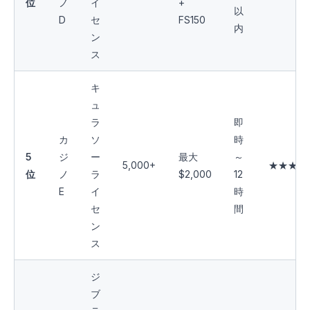
位
ノ
イ
+
以
D
セ
FS150
内
ン
ス
キ
ュ
ラ
即
カ
ソ
時
5
ジ
ー
最大
～
5,000+
★★★★
位
ノ
ラ
$2,000
12
E
イ
時
セ
間
ン
ス
ジ
ブ