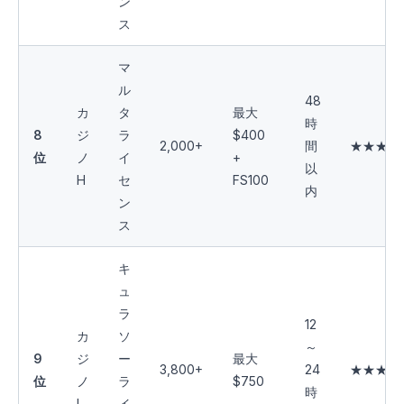
ン
ス
マ
ル
48
カ
タ
最大
時
8
ジ
ラ
$400
2,000+
間
★★★☆
位
ノ
イ
+
以
H
セ
FS100
内
ン
ス
キ
ュ
ラ
12
カ
ソ
～
9
ジ
ー
最大
3,800+
24
★★★☆
位
ノ
ラ
$750
時
I
イ