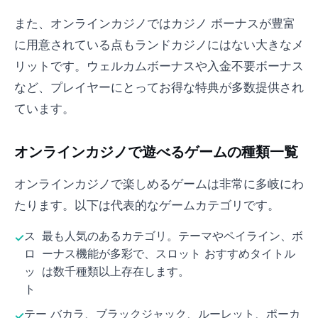
また、オンラインカジノではカジノ ボーナスが豊富
に用意されている点もランドカジノにはない大きなメ
リットです。ウェルカムボーナスや入金不要ボーナス
など、プレイヤーにとってお得な特典が多数提供され
ています。
オンラインカジノで遊べるゲームの種類一覧
オンラインカジノで楽しめるゲームは非常に多岐にわ
たります。以下は代表的なゲームカテゴリです。
ス
最も人気のあるカテゴリ。テーマやペイライン、ボ
ロ
ーナス機能が多彩で、スロット おすすめタイトル
ッ
は数千種類以上存在します。
ト
テー
バカラ、ブラックジャック、ルーレット、ポーカ