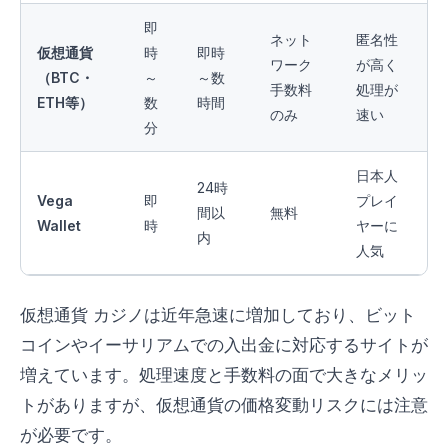
即
ネット
匿名性
仮想通貨
時
即時
ワーク
が高く
（BTC・
～
～数
手数料
処理が
ETH等）
数
時間
のみ
速い
分
日本人
24時
Vega
即
プレイ
間以
無料
Wallet
時
ヤーに
内
人気
仮想通貨 カジノは近年急速に増加しており、ビット
コインやイーサリアムでの入出金に対応するサイトが
増えています。処理速度と手数料の面で大きなメリッ
トがありますが、仮想通貨の価格変動リスクには注意
が必要です。