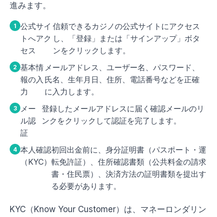
進みます。
公式サイ
信頼できるカジノの公式サイトにアクセス
トへアク
し、「登録」または「サインアップ」ボタ
セス
ンをクリックします。
基本情
メールアドレス、ユーザー名、パスワード、
報の入
氏名、生年月日、住所、電話番号などを正確
力
に入力します。
メー
登録したメールアドレスに届く確認メールのリ
ル認
ンクをクリックして認証を完了します。
証
本人確認
初回出金前に、身分証明書（パスポート・運
（KYC）
転免許証）、住所確認書類（公共料金の請求
書・住民票）、決済方法の証明書類を提出す
る必要があります。
KYC（Know Your Customer）は、マネーロンダリン